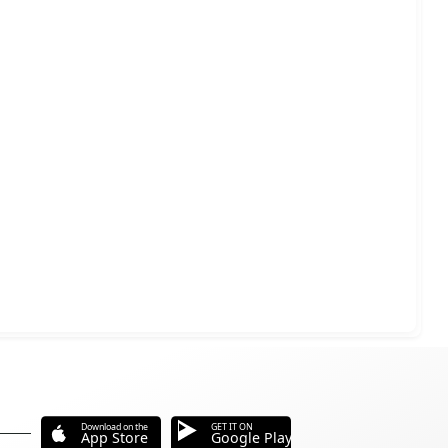
Download on the
GET IT ON
App Store
Google Play