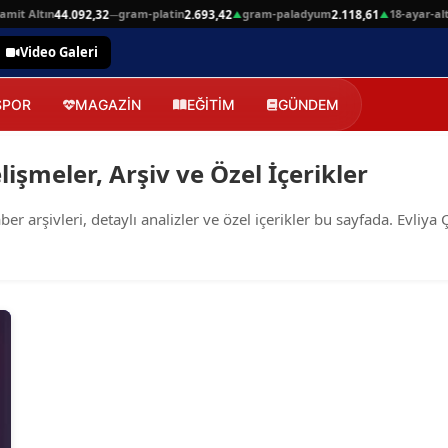
mit Altın
gram-platin
gram-paladyum
18-ayar-alti
44.092,32
2.693,42
2.118,61
—
▲
▲
Video Galeri
SPOR
MAGAZİN
EĞİTİM
GÜNDEM
lişmeler, Arşiv ve Özel İçerikler
arşivleri, detaylı analizler ve özel içerikler bu sayfada. Evliya Çe