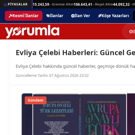
Beşli Altın
Gremse Altın
Reşat Altın
Ha
25,94
PİYASALAR
215.243,59
106.643,41
44.092,32
—
—
—
—
Resmî İlanlar
İlanlar
İlan Ver
Köşe Yazarları
Evliya Çelebi Haberleri: Güncel Ge
Evliya Çelebi hakkında güncel haberler, geçmişe dönük haber 
Güncelleme Tarihi: 07 Ağustos 2026 23:32
Gündem