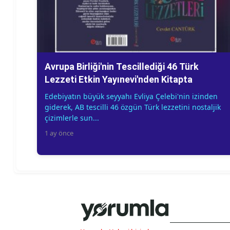
Avrupa Birliği'nin Tescillediği 46 Türk
Lezzeti Etkin Yayınevi'nden Kitapta
Edebiyatın büyük seyyahı Evliya Çelebi'nin izinden
giderek, AB tescilli 46 özgün Türk lezzetini nostaljik
çizimlerle sun...
1 ay önce