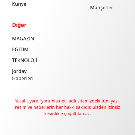
Künye
Manşetler
Diğer
MAGAZİN
EĞİTİM
TEKNOLOJİ
Jorday
Haberleri
Yasal Uyarı: "yorumla.net" adlı sitemizdeki tüm yazı,
resim ve haberlerin her hakkı saklıdır. Bizden izinsiz
kesinlikle çoğaltılamaz.
Deneyimini iyileştirmek ve içeriğimizi geliştirmek için çerezler
kullanıyoruz. Zorunlu çerezler her zaman çalışır; diğerleri