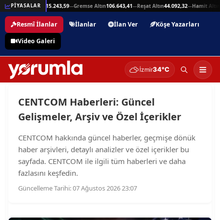
5,94
Beşli Altın
215.243,59
Gremse Altın
106.643,41
Reşat Altın
44.092,32
Hamit Altın
4
PİYASALAR
—
—
—
—
Resmî İlanlar
İlanlar
İlan Ver
Köşe Yazarları
Video Galeri
34°C
İzmir
CENTCOM Haberleri: Güncel
Gelişmeler, Arşiv ve Özel İçerikler
CENTCOM hakkında güncel haberler, geçmişe dönük
haber arşivleri, detaylı analizler ve özel içerikler bu
sayfada. CENTCOM ile ilgili tüm haberleri ve daha
fazlasını keşfedin.
Güncelleme Tarihi: 07 Ağustos 2026 23:07