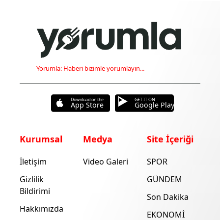
Yorumla: Haberi bizimle yorumlayın...
Download on the
GET IT ON
App Store
Google Play
Kurumsal
Medya
Site İçeriği
İletişim
Video Galeri
SPOR
Gizlilik
GÜNDEM
Bildirimi
Son Dakika
Hakkımızda
EKONOMİ