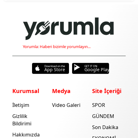
Yorumla: Haberi bizimle yorumlayın...
Download on the
GET IT ON
App Store
Google Play
Kurumsal
Medya
Site İçeriği
İletişim
Video Galeri
SPOR
Gizlilik
GÜNDEM
Bildirimi
Son Dakika
Hakkımızda