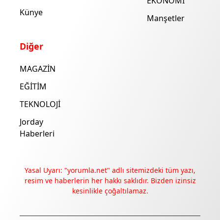
EKONOMİ
Künye
Manşetler
Diğer
MAGAZİN
EĞİTİM
TEKNOLOJİ
Jorday
Haberleri
Yasal Uyarı: "yorumla.net" adlı sitemizdeki tüm yazı,
resim ve haberlerin her hakkı saklıdır. Bizden izinsiz
kesinlikle çoğaltılamaz.
Deneyimini iyileştirmek ve içeriğimizi geliştirmek için çerezler