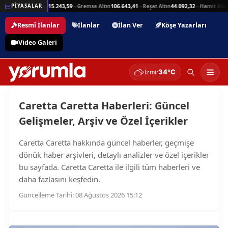
25,94
Beşli Altın
215.243,59
Gremse Altın
106.643,41
Reşat Altın
44.092,32
Hamit Altın
PİYASALAR
—
—
—
—
Resmî İlanlar
İlanlar
İlan Ver
Köşe Yazarları
Video Galeri
34°C
İzmir
Caretta Caretta Haberleri: Güncel
Gelişmeler, Arşiv ve Özel İçerikler
Caretta Caretta hakkında güncel haberler, geçmişe
dönük haber arşivleri, detaylı analizler ve özel içerikler
bu sayfada. Caretta Caretta ile ilgili tüm haberleri ve
daha fazlasını keşfedin.
Güncelleme Tarihi: 08 Ağustos 2026 15:12