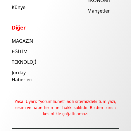
EKONOMİ
Künye
Manşetler
Diğer
MAGAZİN
EĞİTİM
TEKNOLOJİ
Jorday
Haberleri
Yasal Uyarı: "yorumla.net" adlı sitemizdeki tüm yazı,
resim ve haberlerin her hakkı saklıdır. Bizden izinsiz
kesinlikle çoğaltılamaz.
Deneyimini iyileştirmek ve içeriğimizi geliştirmek için çerezler