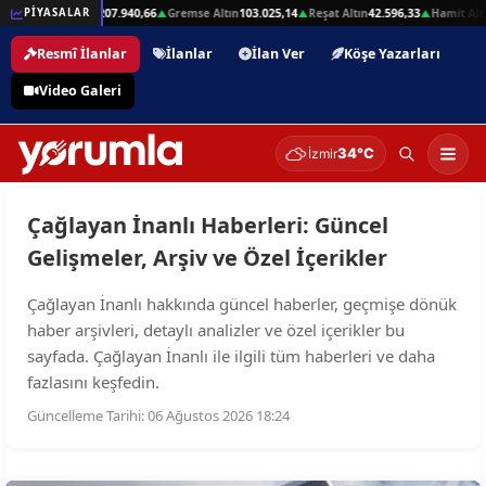
32,01
Beşli Altın
207.940,66
Gremse Altın
103.025,14
Reşat Altın
42.596,33
Hamit Altı
PİYASALAR
▲
▲
▲
▲
Resmî İlanlar
İlanlar
İlan Ver
Köşe Yazarları
Video Galeri
34°C
İzmir
Çağlayan İnanlı Haberleri: Güncel
Gelişmeler, Arşiv ve Özel İçerikler
Çağlayan İnanlı hakkında güncel haberler, geçmişe dönük
haber arşivleri, detaylı analizler ve özel içerikler bu
sayfada. Çağlayan İnanlı ile ilgili tüm haberleri ve daha
fazlasını keşfedin.
Güncelleme Tarihi: 06 Ağustos 2026 18:24