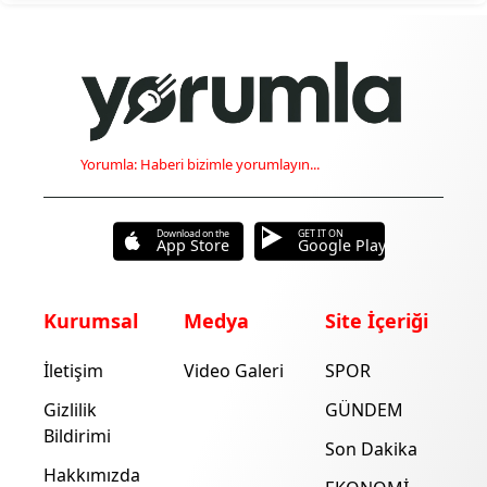
Yorumla: Haberi bizimle yorumlayın...
Download on the
GET IT ON
App Store
Google Play
Kurumsal
Medya
Site İçeriği
İletişim
Video Galeri
SPOR
Gizlilik
GÜNDEM
Bildirimi
Son Dakika
Hakkımızda