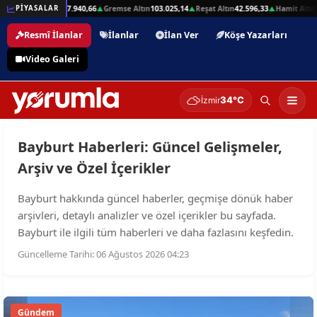
2,01
Beşli Altın
207.940,66
Gremse Altın
103.025,14
Reşat Altın
42.596,33
Hamit Altın
PİYASALAR
▲
▲
▲
▲
Resmî İlanlar
İlanlar
İlan Ver
Köşe Yazarları
Video Galeri
34°C
İzmir
Bayburt Haberleri: Güncel Gelişmeler,
Arşiv ve Özel İçerikler
Bayburt hakkında güncel haberler, geçmişe dönük haber
arşivleri, detaylı analizler ve özel içerikler bu sayfada.
Bayburt ile ilgili tüm haberleri ve daha fazlasını keşfedin.
Güncelleme Tarihi: 06 Ağustos 2026 04:23
Gündem