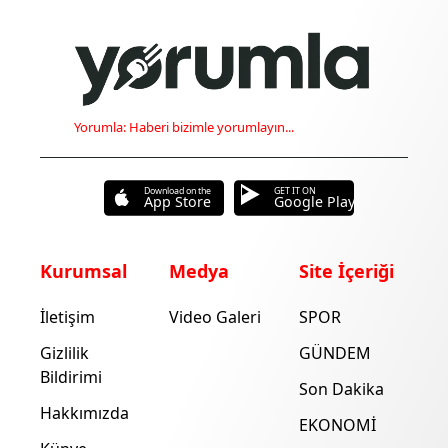
Yorumla: Haberi bizimle yorumlayın...
Download on the
GET IT ON
App Store
Google Play
Kurumsal
Medya
Site İçeriği
İletişim
Video Galeri
SPOR
Gizlilik
GÜNDEM
Bildirimi
Son Dakika
Hakkımızda
EKONOMİ