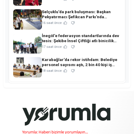
Selçuklu'da park buluşması: Başkan
Pekyatırmacı Şefikcan Parkı'nda
hemşehrileriyle buluştu!
16 saat önce
İnegöl'e federasyon standartlarında dev
tesis: Şekibe İnsel Çiftliği atlı binicilik
merkezine dönüşüyor!
17 saat önce
Karabağlar'da rekor istihdam: Belediye
personel sayısını aştı, 2 bin 40 kişi iş
sahibi oldu!
18 saat önce
Yorumla: Haberi bizimle yorumlayın...