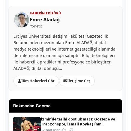
HABERIN EDITÖRÜ
Emre Aladağ
Yönetici
Erciyes Üniversitesi İletişim Fakültesi Gazetecilik
Bölümü'nden mezun olan Emre ALADAĞ, dijital
medya teknolojileri ve internet gazeteciliği alanında
derinlemesine uzmanlığa sahiptir. Bilgi teknolojileri
ile habercilik pratiklerini profesyonelce birleştiren
ALADAĞ; dijital dönüşü…
Tüm Haberleri Gör
İletişime Geç
Bakmadan Geçme
İzmir'de tarihi dostluk maçı: Göztepe ve
Trabzonspor, İsmail Köybaşı'nın
jübilesinde buluşuyor!
12 saat önce