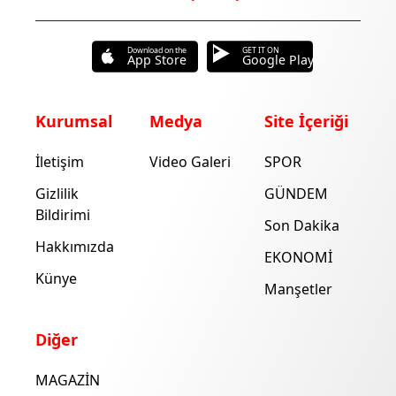
Download on the
GET IT ON
App Store
Google Play
Kurumsal
Medya
Site İçeriği
İletişim
Video Galeri
SPOR
Gizlilik
GÜNDEM
Bildirimi
Son Dakika
Hakkımızda
EKONOMİ
Künye
Manşetler
Diğer
MAGAZİN