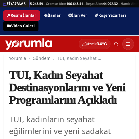
,94
Beşli Altın
215.243,59
Gremse Altın
106.643,41
Reşat Altın
44.092,32
Hamit Altın
44
PİYASALAR
—
—
—
—
Resmî İlanlar
İlanlar
İlan Ver
Köşe Yazarları
Video Galeri
34°C
İzmir
Yorumla
Gündem
TUI, Kadın Seyahat Destinasyonlarını ve Yeni Programlarını Açıkladı
TUI, Kadın Seyahat
Destinasyonlarını ve Yeni
Programlarını Açıkladı
TUI, kadınların seyahat
eğilimlerini ve yeni sadakat