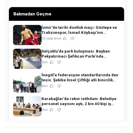
Bakmadan Geçme
İzmir'de tarihi dostluk maçı: Göztepe ve
Trabzonspor, İsmail Köybaşı'nın
jübilesinde buluşuyor!
23 saat önce
Selçuklu'da park buluşması: Başkan
Pekyatırmacı Şefikcan Parkı'nda
hemşehrileriyle buluştu!
dün
İnegöl'e federasyon standartlarında dev
tesis: Şekibe İnsel Çiftliği atlı binicilik
merkezine dönüşüyor!
dün
Karabağlar'da rekor istihdam: Belediye
personel sayısını aştı, 2 bin 40 kişi iş
sahibi oldu!
dün