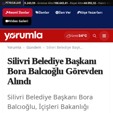
5,94
Beşli Altın
215.243,59
Gremse Altın
106.643,41
Reşat Altın
44.092,32
Hamit Altın
4
PİYASALAR
—
—
—
—
Resmî İlanlar
İlanlar
İlan Ver
Köşe Yazarları
Video Galeri
34°C
İzmir
Yorumla
Gündem
Silivri Belediye Başkanı Bora Balcıoğlu Görevden Alındı
Silivri Belediye Başkanı
Bora Balcıoğlu Görevden
Alındı
Silivri Belediye Başkanı Bora
Balcıoğlu, İçişleri Bakanlığı