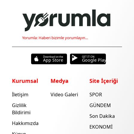
Yorumla: Haberi bizimle yorumlayın...
Download on the
GET IT ON
App Store
Google Play
Kurumsal
Medya
Site İçeriği
İletişim
Video Galeri
SPOR
Gizlilik
GÜNDEM
Bildirimi
Son Dakika
Hakkımızda
EKONOMİ