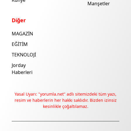
Künye
Manşetler
Diğer
MAGAZİN
EĞİTİM
TEKNOLOJİ
Jorday
Haberleri
Yasal Uyarı: "yorumla.net" adlı sitemizdeki tüm yazı,
resim ve haberlerin her hakkı saklıdır. Bizden izinsiz
kesinlikle çoğaltılamaz.
Deneyimini iyileştirmek ve içeriğimizi geliştirmek için çerezler
kullanıyoruz. Zorunlu çerezler her zaman çalışır; diğerleri