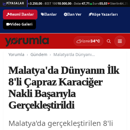
n
64,25
Gram Altın
3.250,00
BIST 100
10.000,00
Dolar
47,71
Euro
55,03
Sterlin
64,25
PİYASALAR
▲
—
—
▲
▼
▲
Resmî İlanlar
İlanlar
İlan Ver
Köşe Yazarları
Video Galeri
34°C
İzmir
Yorumla
Gündem
Malatya'da Dünyanın İlk 8'li Çapraz Karaciğer Nakli Başarıyla Gerçekleştirildi
Malatya'da Dünyanın İlk
8'li Çapraz Karaciğer
Nakli Başarıyla
Gerçekleştirildi
Malatya'da gerçekleştirilen 8'li