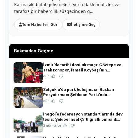
Karmaşık dijital gelişmeleri, veri odaklı analizler ve
tarafsız bir habercilik süzgecinden g…
Tüm Haberleri Gör
İletişime Geç
Bakmadan Geçme
İzmir'de tarihi dostluk maçı: Göztepe ve
Trabzonspor, İsmail Köybaşı'nın
jübilesinde buluşuyor!
dün
Selçuklu'da park buluşması: Başkan
Pekyatırmacı Şefikcan Parkı'nda
hemşehrileriyle buluştu!
dün
İnegöl'e federasyon standartlarında dev
tesis: Şekibe İnsel Çiftliği atlı binicilik
merkezine dönüşüyor!
2 gün önce