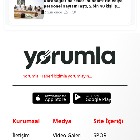
Karabağlar'da rekor istihdam: Belediye
personel sayısını aştı, 2 bin 40 kişi iş
sahibi oldu!
2 gün önce
Yorumla: Haberi bizimle yorumlayın...
Download on the
GET IT ON
App Store
Google Play
Kurumsal
Medya
Site İçeriği
İletişim
Video Galeri
SPOR