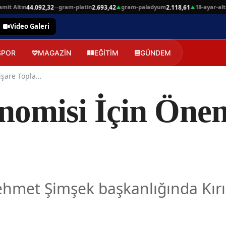
 Altın
gram-platin
gram-paladyum
18-ayar-altin
44.092,32
2.693,42
2.118,61
4.
—
▲
▲
Video Galeri
SPOR
MAGAZİN
EĞİTİM
GÜNDEM
Kırıkkale Ekonomisi İçin Önemli İstişare Toplantısı
omisi İçin Öneml
hmet Şimşek başkanlığında Kırıkk