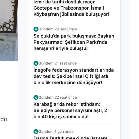
İzmir'de tarihi dostluk maçı:
Göztepe ve Trabzonspor, İsmail
Köybaşı'nın jübilesinde buluşuyor!
Gündem
·
20 saat önce
G
Selçuklu'da park buluşması: Başkan
Pekyatırmacı Şefikcan Parkı'nda
hemşehrileriyle buluştu!
Gündem
·
21 saat önce
G
İnegöl'e federasyon standartlarında
dev tesis: Şekibe İnsel Çiftliği atlı
binicilik merkezine dönüşüyor!
Gündem
·
22 saat önce
G
Karabağlar'da rekor istihdam:
Belediye personel sayısını aştı, 2
bin 40 kişi iş sahibi oldu!
ndu.
.
Gündem
·
1 gün önce
G
Darıca Dutluk mevkiinde üstyapı