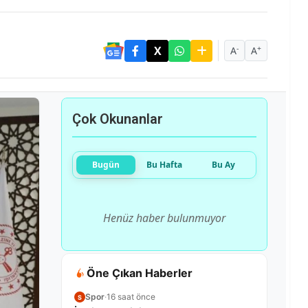
-
+
A
A
Çok Okunanlar
Bugün
Bu Hafta
Bu Ay
Henüz haber bulunmuyor
Öne Çıkan Haberler
Spor
·
16 saat önce
S