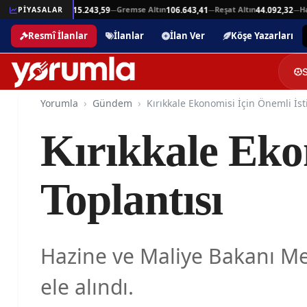
Beşli Altın
Gremse Altın
Reşat Altın
Hamit
,94
PİYASALAR
215.243,59
106.643,41
44.092,32
—
—
—
—
Resmî İlanlar
İlanlar
İlan Ver
Köşe Yazarları
Yorumla
Gündem
Kırıkkale Ekon
Toplantısı
Hazine ve Maliye Bakanı Me
ele alındı.