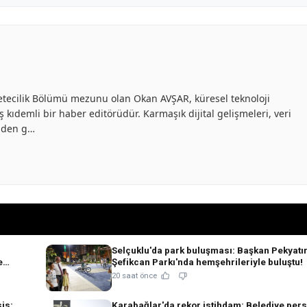
azetecilik Bölümü mezunu olan Okan AVŞAR, küresel teknoloji
 kıdemli bir haber editörüdür. Karmaşık dijital gelişmeleri, veri
inden g…
Selçuklu'da park buluşması: Başkan Pekyatı
e
Şefikcan Parkı'nda hemşehrileriyle buluştu!
20 saat önce
is:
Karabağlar'da rekor istihdam: Belediye per