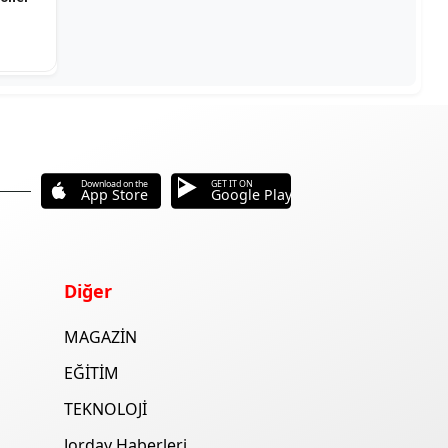
Download on the
GET IT ON
App Store
Google Play
Diğer
MAGAZİN
EĞİTİM
TEKNOLOJİ
Jorday Haberleri