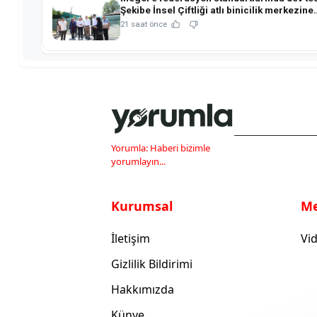
Şekibe İnsel Çiftliği atlı binicilik merkezine
dönüşüyor!
21 saat önce
Yorumla: Haberi bizimle
yorumlayın...
Kurumsal
M
İletişim
Vid
Gizlilik Bildirimi
Hakkımızda
Künye