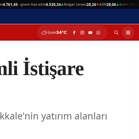
gram-has-altin
Bulgar Levası
AZN
Gram Altın
761,45
6.530,34
28,26
28,06
6.56
—
▲
▼
▲
34°C
İzmir
i İstişare
ale'nin yatırım alanları