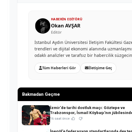
HABERIN EDITÖRÜ
Okan AVŞAR
Editör
İstanbul Aydın Üniversitesi İletişim Fakültesi G
trendleri ve dijital ekonomi alanında uzmanlaşmış
odaklı analizler ve tarafsız bir habercilik süzgec
Tüm Haberleri Gör
İletişime Geç
Bakmadan Geçme
İzmir'de tarihi dostluk maçı: Göztepe ve
Trabzonspor, İsmail Köybaşı'nın jübilesind
buluşuyor!
16 saat önce
İnegöl'e federasyon standartlarında dev tes