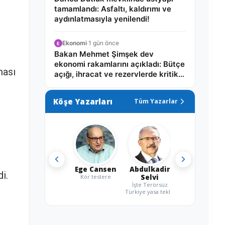
tamamlandı: Asfaltı, kaldırımı ve
aydınlatmasıyla yenilendi!
Ekonomi
·
1 gün önce
E
Bakan Mehmet Şimşek dev
ekonomi rakamlarını açıkladı: Bütçe
ması
açığı, ihracat ve rezervlerde kritik
tablo!
Köşe Yazarları
Tüm Yazarlar
Ege Cansen
Abdulkadir
i.
Kör testere
Selvi
İşte Terörsüz
Türkiye yasa teklifi