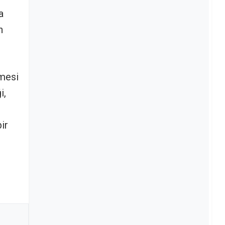
a
n
nmesi
i,
ir