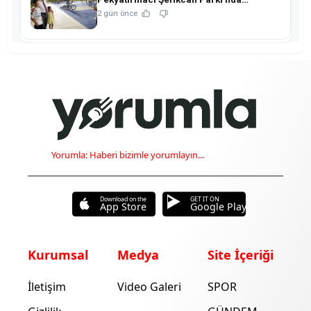
hemşehrileriyle buluştu!
2 gün önce
Yorumla: Haberi bizimle yorumlayın...
Download on the
GET IT ON
App Store
Google Play
Kurumsal
Medya
Site İçeriği
İletişim
Video Galeri
SPOR