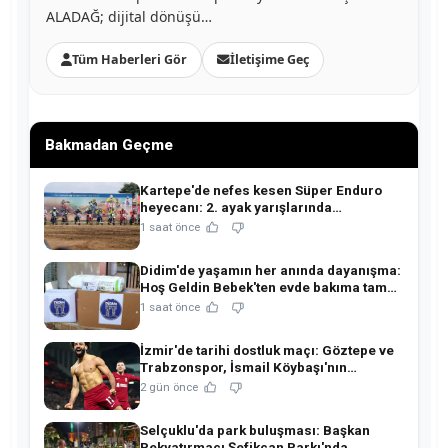
ALADAĞ; dijital dönüşü…
Tüm Haberleri Gör
İletişime Geç
Bakmadan Geçme
Kartepe'de nefes kesen Süper Enduro
heyecanı: 2. ayak yarışlarında
şampiyonlar belli oldu!
1 saat önce
Didim'de yaşamın her anında dayanışma:
Hoş Geldin Bebek'ten evde bakıma tam
destek!
1 saat önce
İzmir'de tarihi dostluk maçı: Göztepe ve
Trabzonspor, İsmail Köybaşı'nın
jübilesinde buluşuyor!
2 gün önce
Selçuklu'da park buluşması: Başkan
Pekyatırmacı Şefikcan Parkı'nda