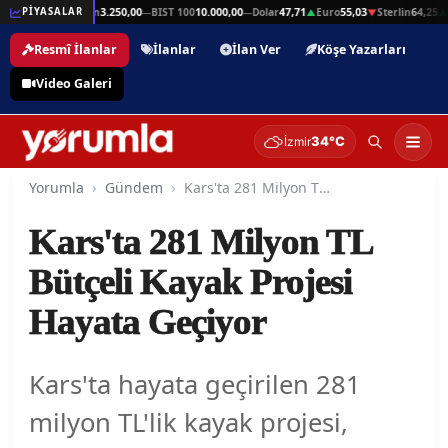
n
64,25
Gram Altın
3.250,00
BIST 100
10.000,00
Dolar
47,71
Euro
55,03
Sterlin
64,25
G
PİYASALAR
▲
—
—
▲
▼
▲
Resmî İlanlar
İlanlar
İlan Ver
Köşe Yazarları
Video Galeri
34°C
İzmir
Yorumla
Gündem
Kars'ta 281 Milyon TL Bütçeli Kayak Projesi Hayata Geçiyor
Kars'ta 281 Milyon TL
Bütçeli Kayak Projesi
Hayata Geçiyor
Kars'ta hayata geçirilen 281
milyon TL'lik kayak projesi,