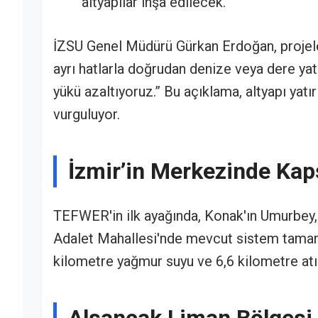
altyapılar inşa edilecek.
İZSU Genel Müdürü Gürkan Erdoğan, projeler
ayrı hatlarla doğrudan denize veya dere yat
yükü azaltıyoruz.” Bu açıklama, altyapı yatı
vurguluyor.
İzmir’in Merkezinde Ka
TEFWER'in ilk ayağında, Konak'ın Umurbey, H
Adalet Mahallesi'nde mevcut sistem tamam
kilometre yağmur suyu ve 6,6 kilometre atık 
Alsancak Liman Bölgesi 