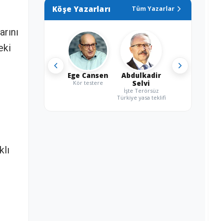
Köşe Yazarları
Tüm Yazarlar
arını
eki
i
Ege Cansen
Abdulkadir
Kör testere
Selvi
İşte Terörsüz
Türkiye yasa teklifi
klı