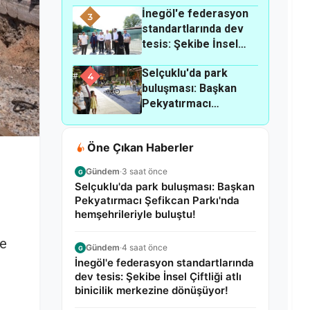
İnegöl'e federasyon
oldu!
3
standartlarında dev
tesis: Şekibe İnsel
Çiftliği atlı binicilik
Selçuklu'da park
merkezine
4
buluşması: Başkan
dönüşüyor!
Pekyatırmacı
Şefikcan Parkı'nda
hemşehrileriyle
Öne Çıkan Haberler
buluştu!
Gündem
·
3 saat önce
G
Selçuklu'da park buluşması: Başkan
Pekyatırmacı Şefikcan Parkı'nda
hemşehrileriyle buluştu!
le
Gündem
·
4 saat önce
G
İnegöl'e federasyon standartlarında
dev tesis: Şekibe İnsel Çiftliği atlı
binicilik merkezine dönüşüyor!