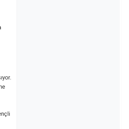
a
ıyor.
ine
ençli