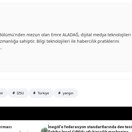
ik Bölümü'nden mezun olan Emre ALADAĞ, dijital medya teknolojileri
anlığa sahiptir. Bilgi teknolojileri ile habercilik pratiklerini
ü…
ir
İZSU
Türkiye
yangın
ırmacı
İnegöl'e federasyon standartlarında dev tesi
!
Şekibe İnsel Çiftliği atlı binicilik merkezine