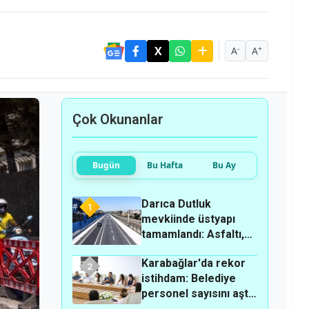
-
+
A
A
Çok Okunanlar
Bugün
Bu Hafta
Bu Ay
Darıca Dutluk
1
mevkiinde üstyapı
tamamlandı: Asfaltı,
kaldırımı ve
Karabağlar'da rekor
aydınlatmasıyla
2
istihdam: Belediye
yenilendi!
personel sayısını aştı,
2 bin 40 kişi iş sahibi