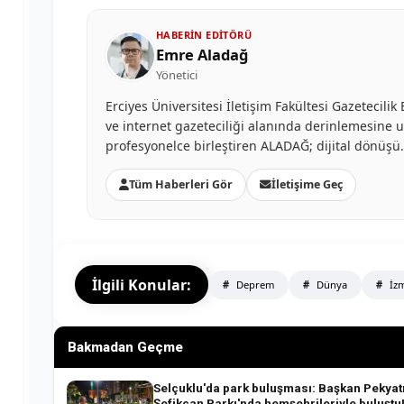
HABERIN EDITÖRÜ
Emre Aladağ
Yönetici
Erciyes Üniversitesi İletişim Fakültesi Gazetecil
ve internet gazeteciliği alanında derinlemesine uzm
profesyonelce birleştiren ALADAĞ; dijital dönüş
Tüm Haberleri Gör
İletişime Geç
İlgili Konular:
Deprem
Dünya
İzm
Bakmadan Geçme
Selçuklu'da park buluşması: Başkan Pekyat
Şefikcan Parkı'nda hemşehrileriyle buluştu