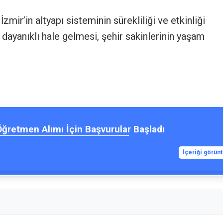
İzmir’in altyapı sisteminin sürekliliği ve etkinliği
a dayanıklı hale gelmesi, şehir sakinlerinin yaşam
Öğretmen Alımı İçin Başvurular Başladı
İçeriği görün