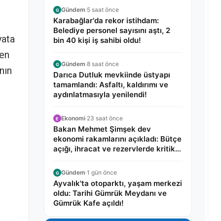
Gündem
·
5 saat önce
G
Karabağlar'da rekor istihdam:
Belediye personel sayısını aştı, 2
yata
bin 40 kişi iş sahibi oldu!
len
Gündem
·
8 saat önce
G
nın
Darıca Dutluk mevkiinde üstyapı
tamamlandı: Asfaltı, kaldırımı ve
aydınlatmasıyla yenilendi!
Ekonomi
·
23 saat önce
E
Bakan Mehmet Şimşek dev
ekonomi rakamlarını açıkladı: Bütçe
açığı, ihracat ve rezervlerde kritik
tablo!
Gündem
·
1 gün önce
G
Ayvalık'ta otoparktı, yaşam merkezi
oldu: Tarihi Gümrük Meydanı ve
Gümrük Kafe açıldı!