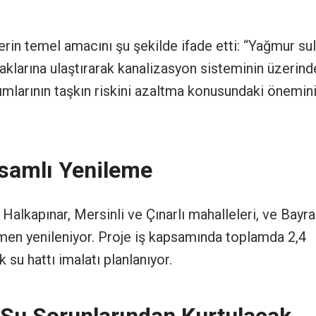
in temel amacını şu şekilde ifade etti: “Yağmur sul
aklarına ulaştırarak kanalizasyon sisteminin üzerind
rımlarının taşkın riskini azaltma konusundaki önemin
psamlı Yenileme
alkapınar, Mersinli ve Çınarlı mahalleleri, ve Bayra
en yenileniyor. Proje iş kapsamında toplamda 2,4
su hattı imalatı planlanıyor.
Su Sorunlarından Kurtulacak