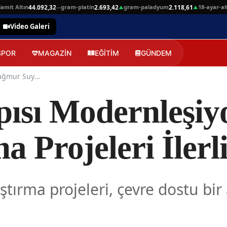
Altın
gram-platin
gram-paladyum
18-ayar-altin
44.092,32
2.693,42
2.118,61
4.7
—
▲
▲
Video Galeri
SPOR
MAGAZİN
EĞİTİM
GÜNDEM
İzmir'in Altyapısı Modernleşiyor: Yağmur Suyu Ayrıştırma Projeleri İlerliyor
apısı Modernleşi
a Projeleri İlerl
tırma projeleri, çevre dostu bir