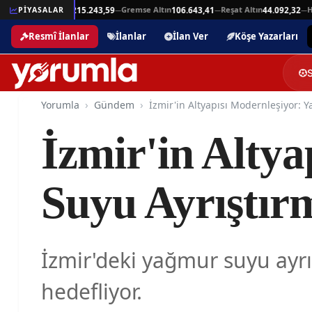
Beşli Altın
Gremse Altın
Reşat Altın
Hamit 
94
PİYASALAR
215.243,59
106.643,41
44.092,32
—
—
—
—
Resmî İlanlar
İlanlar
İlan Ver
Köşe Yazarları
Yorumla
Gündem
İzmir'in Alty
Suyu Ayrıştırm
İzmir'deki yağmur suyu ayrış
hedefliyor.