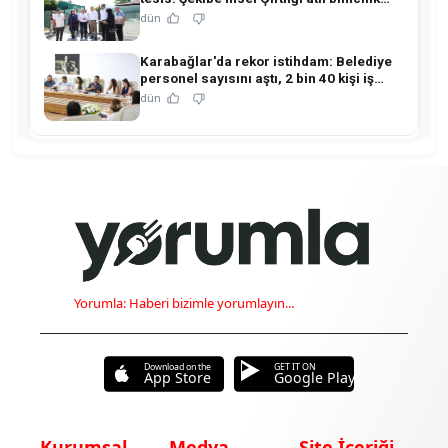
merkezine dönüşüyor!
dün
Karabağlar'da rekor istihdam: Belediye
personel sayısını aştı, 2 bin 40 kişi iş
sahibi oldu!
dün
Yorumla: Haberi bizimle yorumlayın...
Download on the
GET IT ON
App Store
Google Play
Kurumsal
Medya
Site İçeriği