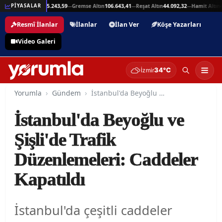
,94
Beşli Altın
215.243,59
Gremse Altın
106.643,41
Reşat Altın
44.092,32
Hamit Altın
44
PİYASALAR
—
—
—
—
Resmî İlanlar
İlanlar
İlan Ver
Köşe Yazarları
Video Galeri
34°C
İzmir
Yorumla
Gündem
İstanbul'da Beyoğlu ve Şişli'de Trafik Düzenlemeleri: Caddeler Kapatıldı
İstanbul'da Beyoğlu ve
Şişli'de Trafik
Düzenlemeleri: Caddeler
Kapatıldı
İstanbul'da çeşitli caddeler