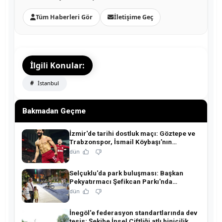
Tüm Haberleri Gör
İletişime Geç
İlgili Konular:
İstanbul
Bakmadan Geçme
İzmir'de tarihi dostluk maçı: Göztepe ve
Trabzonspor, İsmail Köybaşı'nın
jübilesinde buluşuyor!
dün
Selçuklu'da park buluşması: Başkan
Pekyatırmacı Şefikcan Parkı'nda
hemşehrileriyle buluştu!
dün
İnegöl'e federasyon standartlarında dev
tesis: Şekibe İnsel Çiftliği atlı binicilik