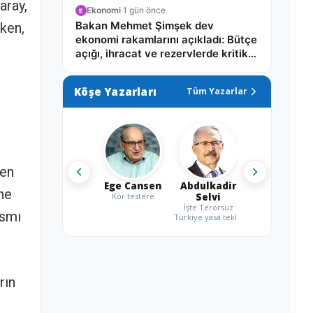
aray,
Ekonomi
·
1 gün önce
E
Bakan Mehmet Şimşek dev
ken,
ekonomi rakamlarını açıkladı: Bütçe
açığı, ihracat ve rezervlerde kritik
tablo!
Köşe Yazarları
Tüm Yazarlar
den
Ege Cansen
Abdulkadir
ne
Kör testere
Selvi
İşte Terörsüz
ısmı
Türkiye yasa teklifi
rın