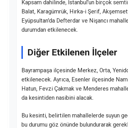
Kapsam dahilinde, İstanbul'un birçok semti
Balat, Karagümrük, Hırka-i Şerif, Akşemset
Eyüpsultan'da Defterdar ve Nişancı mahallel
durumdan etkilenecek.
Diğer Etkilenen İlçeler
Bayrampaşa ilçesinde Merkez, Orta, Yenido
etkilenecek. Ayrıca, Esenler ilçesinde Na
Hatun, Fevzi Çakmak ve Menderes mahallele
da kesintiden nasibini alacak.
Bu kesinti, belirtilen mahallelerde suyun g
bu durumu göz önünde bulundurarak gerekli