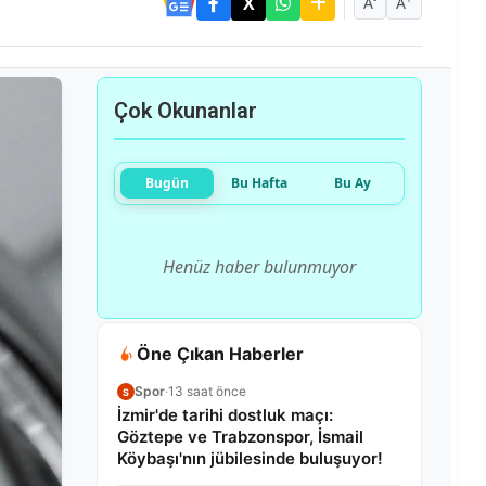
A
A
Çok Okunanlar
Bugün
Bu Hafta
Bu Ay
Henüz haber bulunmuyor
Öne Çıkan Haberler
Spor
·
13 saat önce
S
İzmir'de tarihi dostluk maçı:
Göztepe ve Trabzonspor, İsmail
Köybaşı'nın jübilesinde buluşuyor!