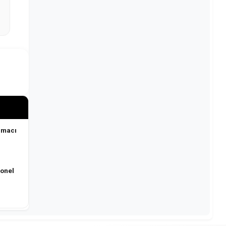
rmacı
sonel