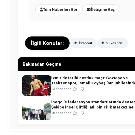
Tüm Haberleri Gör
İletişime Geç
İlgili Konular:
İstanbul
su kesintisi
Bakmadan Geçme
İzmir'de tarihi dostluk maçı: Göztepe ve
Trabzonspor, İsmail Köybaşı'nın jübilesind
buluşuyor!
13 saat önce
İnegöl'e federasyon standartlarında dev tes
Şekibe İnsel Çiftliği atlı binicilik merkezine
dönüşüyor!
18 saat önce