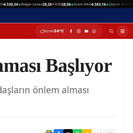
Bulgar Levası
AZN
Gram Altın
Çeyrek Altın
.530,34
28,26
28,06
6.563,16
10.66
▲
▼
▲
▲
34°C
İzmir
aması Başlıyor
ndaşların önlem alması
-
+