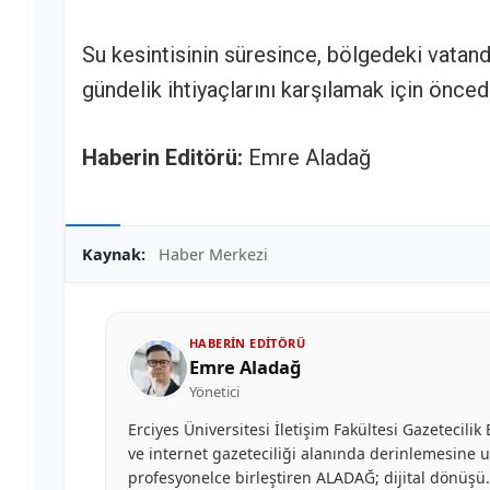
Su kesintisinin süresince, bölgedeki vatand
gündelik ihtiyaçlarını karşılamak için önce
Haberin Editörü:
Emre Aladağ
Kaynak:
Haber Merkezi
HABERIN EDITÖRÜ
Emre Aladağ
Yönetici
Erciyes Üniversitesi İletişim Fakültesi Gazetecil
ve internet gazeteciliği alanında derinlemesine uzm
profesyonelce birleştiren ALADAĞ; dijital dönüş