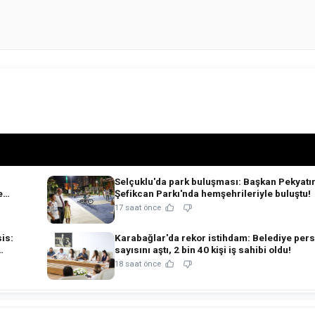
Selçuklu'da park buluşması: Başkan Pekyatı
e
Şefikcan Parkı'nda hemşehrileriyle buluştu!
17 saat önce
is:
Karabağlar'da rekor istihdam: Belediye per
sayısını aştı, 2 bin 40 kişi iş sahibi oldu!
18 saat önce