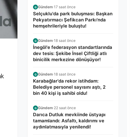
Gündem
·
17 saat önce
G
Selçuklu'da park buluşması: Başkan
Pekyatırmacı Şefikcan Parkı'nda
hemşehrileriyle buluştu!
Gündem
·
18 saat önce
G
İnegöl'e federasyon standartlarında
dev tesis: Şekibe İnsel Çiftliği atlı
binicilik merkezine dönüşüyor!
Gündem
·
18 saat önce
ak
G
Karabağlar'da rekor istihdam:
Belediye personel sayısını aştı, 2
bin 40 kişi iş sahibi oldu!
Gündem
·
22 saat önce
G
Darıca Dutluk mevkiinde üstyapı
tamamlandı: Asfaltı, kaldırımı ve
aydınlatmasıyla yenilendi!