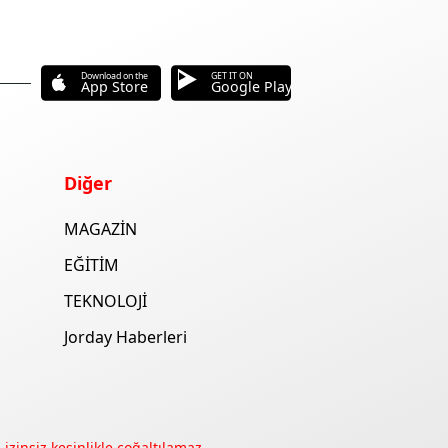
Download on the
GET IT ON
App Store
Google Play
Diğer
MAGAZİN
EĞİTİM
TEKNOLOJİ
Jorday Haberleri
izinsiz kesinlikle çoğaltılamaz.