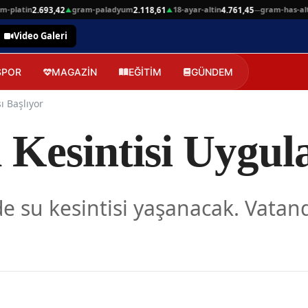
latin
gram-paladyum
18-ayar-altin
gram-has-altin
2.693,42
2.118,61
4.761,45
6
▲
▲
—
Video Galeri
SPOR
MAGAZİN
EĞİTİM
GÜNDEM
ı Başlıyor
 Kesintisi Uygul
de su kesintisi yaşanacak. Vata