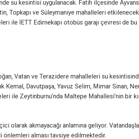
nde su kesintisi uygulanacak. Fatih ilçesinde Ayvans
tin, Topkapı ve Süleymaniye mahalleleri etkilenecek
eri ile İETT Edirnekapı otobüs garajı çevresi de bu
ğan, Vatan ve Terazidere mahalleleri su kesintisin
mık Kemal, Davutpaşa, Yavuz Selim, Mimar Sinan, Ne
ri ile Zeytinburnu’nda Maltepe Mahallesi’nin bir k
eçici olarak akmayacağı anlamına geliyor. Vatandaşla
 önlemleri alması tavsiye edilmektedir.