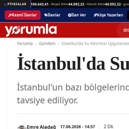
Gremse Altın
Reşat Altın
Hamit Altın
gram-p
9
PİYASALAR
106.643,41
44.092,32
44.092,32
—
—
—
—
Resmî İlanlar
İlanlar
İlan Ver
Köşe Yazarları
Yorumla
Gündem
İstanbul'da Su Kesintisi Uygulamas
İstanbul'da Su
İstanbul'un bazı bölgelerin
tavsiye ediliyor.
2 Dk
17.06.2026 - 14:57
Emre Aladağ