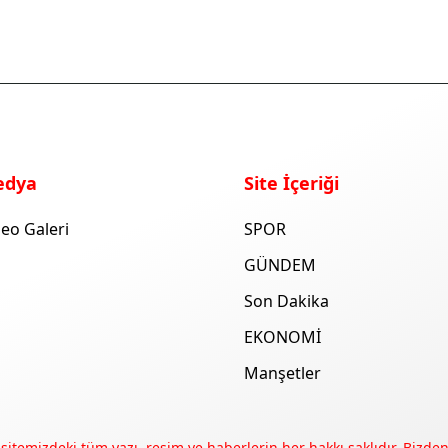
edya
Site İçeriği
eo Galeri
SPOR
GÜNDEM
Son Dakika
EKONOMİ
Manşetler
 sitemizdeki tüm yazı, resim ve haberlerin her hakkı saklıdır. Bizden 