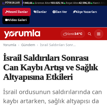
,01
Beşli Altın
207.940,66
Gremse Altın
103.025,14
Reşat Altın
42.596,33
Hamit Altın
4
PİYASALAR
▲
▲
▲
▲
Resmî İlanlar
İlanlar
İlan Ver
Köşe Yazarları
Video Galeri
34°C
İzmir
Yorumla
Gündem
İsrail Saldırıları Sonrası Can Kaybı Artışı ve Sağlık Altyapısına Etkileri
İsrail Saldırıları Sonrası
Can Kaybı Artışı ve Sağlık
Altyapısına Etkileri
İsrail ordusunun saldırılarında can
kaybı artarken, sağlık altyapısı da