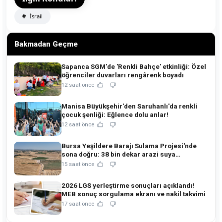
İsrail
Bakmadan Geçme
Sapanca SGM'de 'Renkli Bahçe' etkinliği: Özel
öğrenciler duvarları rengârenk boyadı
12 saat önce
Manisa Büyükşehir'den Saruhanlı'da renkli
çocuk şenliği: Eğlence dolu anlar!
12 saat önce
Bursa Yeşildere Barajı Sulama Projesi'nde
sona doğru: 38 bin dekar arazi suya
kavuşuyor!
15 saat önce
2026 LGS yerleştirme sonuçları açıklandı!
MEB sonuç sorgulama ekranı ve nakil takvimi
17 saat önce