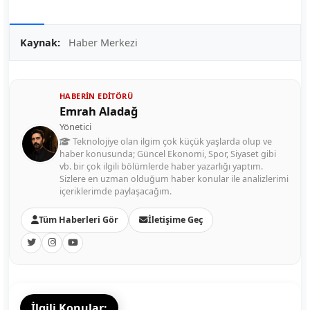
Kaynak:
Haber Merkezi
HABERIN EDITÖRÜ
Emrah Aladağ
Yönetici
Teknolojiye olan ilgim çok küçük yaşlarda olup ve
haber konusunda; Güncel Ekonomi, Spor, Siyaset gibi
vb. bir çok ilgili bölümlerde haber yazarlığı yaptım.
Sizlere en uzman olduğum haber konular ile analizlerimi
içeriklerimde paylaşacağım.
Tüm Haberleri Gör
İletişime Geç
İlgili Konular: