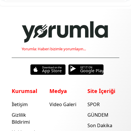
Yorumla: Haberi bizimle yorumlayın...
Download on the
GET IT ON
App Store
Google Play
Kurumsal
Medya
Site İçeriği
İletişim
Video Galeri
SPOR
Gizlilik
GÜNDEM
Bildirimi
Son Dakika