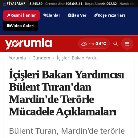
,94
Beşli Altın
215.243,59
Gremse Altın
106.643,41
Reşat Altın
44.092,32
Hamit Altın
44
PİYASALAR
—
—
—
—
Resmî İlanlar
İlanlar
İlan Ver
Köşe Yazarları
Video Galeri
34°C
İzmir
Yorumla
Gündem
İçişleri Bakan Yardımcısı Bülent Turan'dan Mardin'de Terörle Mücadele Açıklamaları
İçişleri Bakan Yardımcısı
Bülent Turan'dan
Mardin'de Terörle
Mücadele Açıklamaları
Bülent Turan, Mardin'de terörle