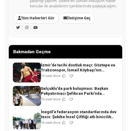
yazarlığı yaptım. Sizlere en uzman olduğum haber
konular ile analizlerimi içeriklerimde paylaşacağım.
Tüm Haberleri Gör
İletişime Geç
Bakmadan Geçme
İzmir'de tarihi dostluk maçı: Göztepe ve
Trabzonspor, İsmail Köybaşı'nın
jübilesinde buluşuyor!
10 saat önce
Selçuklu'da park buluşması: Başkan
Pekyatırmacı Şefikcan Parkı'nda
hemşehrileriyle buluştu!
15 saat önce
İnegöl'e federasyon standartlarında dev
tesis: Şekibe İnsel Çiftliği atlı binicilik
merkezine dönüşüyor!
16 saat önce