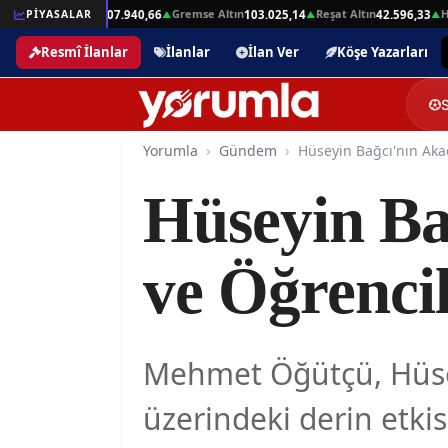
Beşli Altın
Gremse Altın
Reşat Altın
Hamit
,01
PİYASALAR
207.940,66
103.025,14
42.596,33
▲
▲
▲
▲
Resmî İlanlar
İlanlar
İlan Ver
Köşe Yazarları
Yorumla
Gündem
Hüseyin Ba
ve Öğrencil
Mehmet Öğütçü, Hüsey
üzerindeki derin etkis