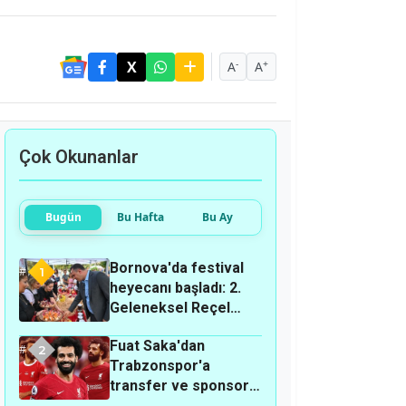
-
+
A
A
Çok Okunanlar
Bugün
Bu Hafta
Bu Ay
Bornova'da festival
1
heyecanı başladı: 2.
Geleneksel Reçel
Festivali ne zaman,
Fuat Saka'dan
nerede?
2
Trabzonspor'a
transfer ve sponsor
tepkisi: "Bir günlük