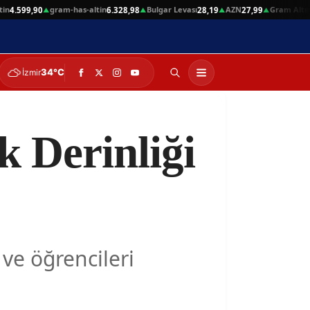
gram-has-altin
Bulgar Levası
AZN
Gram Altın
.599,90
6.328,98
28,19
27,99
6.3
▲
▲
▲
▲
34°C
İzmir
 Derinliği
ve öğrencileri