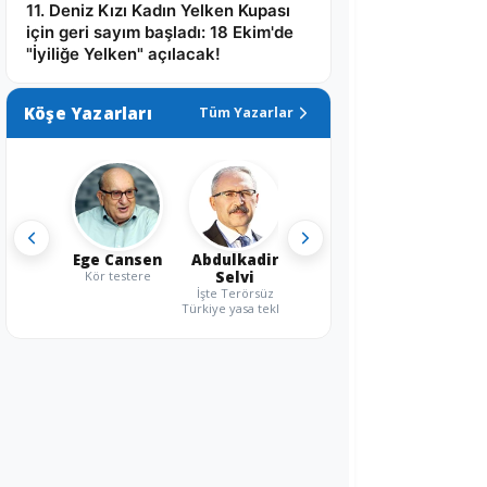
11. Deniz Kızı Kadın Yelken Kupası
için geri sayım başladı: 18 Ekim'de
"İyiliğe Yelken" açılacak!
Köşe Yazarları
Tüm Yazarlar
Ege Cansen
Abdulkadir
Kör testere
Selvi
İşte Terörsüz
Türkiye yasa teklifi