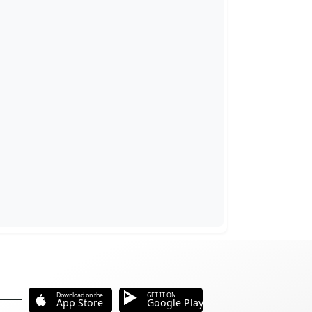
Download on the
GET IT ON
App Store
Google Play