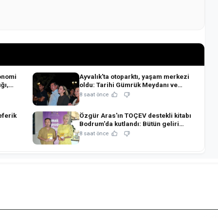
onomi
Ayvalık'ta otoparktı, yaşam merkezi
ğı,
oldu: Tarihi Gümrük Meydanı ve
blo!
Gümrük Kafe açıldı!
8 saat önce
eferik
Özgür Aras'ın TOÇEV destekli kitabı
Bodrum'da kutlandı: Bütün geliri
çocukların eğitimine!
8 saat önce