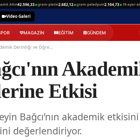
 Altın
gram-platin
gram-paladyum
18-ayar-altin
42.596,33
2.682,12
2.104,73
4
▲
▲
▲
Video Galeri
SPOR
MAGAZİN
EĞİTİM
GÜNDEM
Hüseyin Bağcı'nın Akademik Derinliği ve Öğrencilerine Etkisi
ğcı'nın Akademik
erine Etkisi
in Bağcı’nın akademik etkisini 
ini değerlendiriyor.