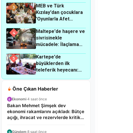
MEB ve Türk
yemek masrafları
3
Kızılay'dan çocuklara
kadar..."
'Oyunlarla Afet
Eğitimi': Kılavuz
Maltepe'de haşere ve
çalıştayında dev adım!
4
sivrisinekle
mücadele: İlaçlama
çalışmaları hangi
Kartepe'de
mahallelerde
5
büyüklerden ilk
sürüyor?
teleferik heyecanı:
Alo Evlat Sağlık
Kulübü'nden anlamlı
Öne Çıkan Haberler
buluşma!
Ekonomi
·
4 saat önce
E
Bakan Mehmet Şimşek dev
ekonomi rakamlarını açıkladı: Bütçe
açığı, ihracat ve rezervlerde kritik
tablo!
Gündem
·
8 saat önce
G