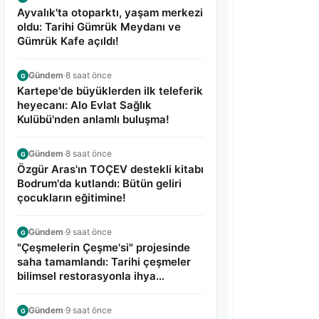
Ayvalık'ta otoparktı, yaşam merkezi
oldu: Tarihi Gümrük Meydanı ve
Gümrük Kafe açıldı!
Gündem
·
8 saat önce
G
Kartepe'de büyüklerden ilk teleferik
heyecanı: Alo Evlat Sağlık
Kulübü'nden anlamlı buluşma!
Gündem
·
8 saat önce
G
Özgür Aras'ın TOÇEV destekli kitabı
Bodrum'da kutlandı: Bütün geliri
çocukların eğitimine!
Gündem
·
9 saat önce
G
"Çeşmelerin Çeşme'si" projesinde
saha tamamlandı: Tarihi çeşmeler
bilimsel restorasyonla ihya
edilecek!
Gündem
·
9 saat önce
G