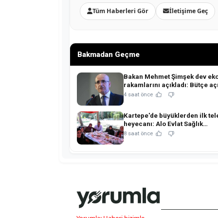
Tüm Haberleri Gör
İletişime Geç
Bakmadan Geçme
Bakan Mehmet Şimşek dev ek
rakamlarını açıkladı: Bütçe açı
ihracat ve rezervlerde kritik ta
4 saat önce
Kartepe'de büyüklerden ilk tel
heyecanı: Alo Evlat Sağlık
Kulübü'nden anlamlı buluşma!
8 saat önce