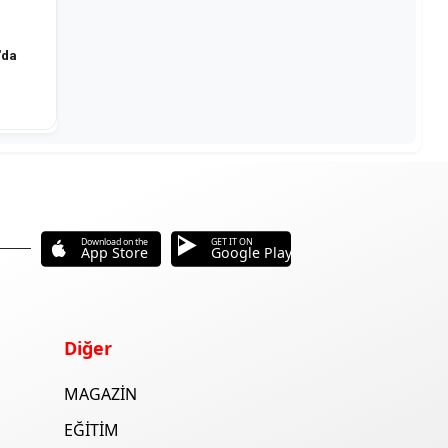
'da
Download on the
GET IT ON
App Store
Google Play
Diğer
MAGAZİN
EĞİTİM