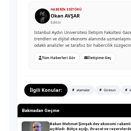
HABERIN EDITÖRÜ
Okan AVŞAR
Editör
İstanbul Aydın Üniversitesi İletişim Fakültesi G
trendleri ve dijital ekonomi alanında uzmanlaşmış
odaklı analizler ve tarafsız bir habercilik süzgec
Tüm Haberleri Gör
İletişime Geç
İlgili Konular:
atamalar
Giresun
k
Bakmadan Geçme
Bakan Mehmet Şimşek dev ekonomi rakamla
açıkladı: Bütçe açığı, ihracat ve rezervlerde