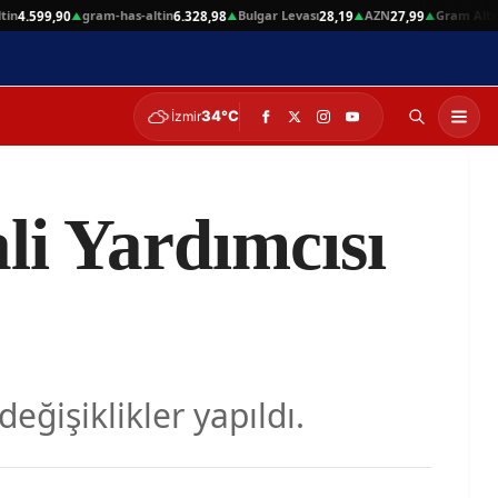
gram-has-altin
Bulgar Levası
AZN
Gram Altın
.599,90
6.328,98
28,19
27,99
6.3
▲
▲
▲
▲
34°C
İzmir
i Yardımcısı
ğişiklikler yapıldı.