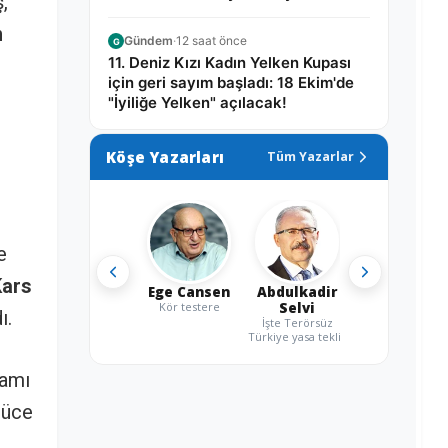
,
edilecek!
n
Gündem
·
12 saat önce
G
11. Deniz Kızı Kadın Yelken Kupası
için geri sayım başladı: 18 Ekim'de
"İyiliğe Yelken" açılacak!
Köşe Yazarları
Tüm Yazarlar
e
Kars
Ege Cansen
Abdulkadir
Kör testere
Selvi
ı.
İşte Terörsüz
Türkiye yasa teklifi
kamı
Güce