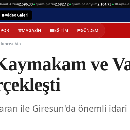
t Altın
gram-platin
gram-paladyum
18-ayar-altin
42.596,33
2.682,12
2.104,73
4
▲
▲
▲
Video Galeri
SPOR
MAGAZİN
EĞİTİM
GÜNDEM
Giresun'daki Kaymakam ve Vali Yardımcısı Atamaları Gerçekleşti
Kaymakam ve Val
çekleşti
ı ile Giresun'da önemli idari de