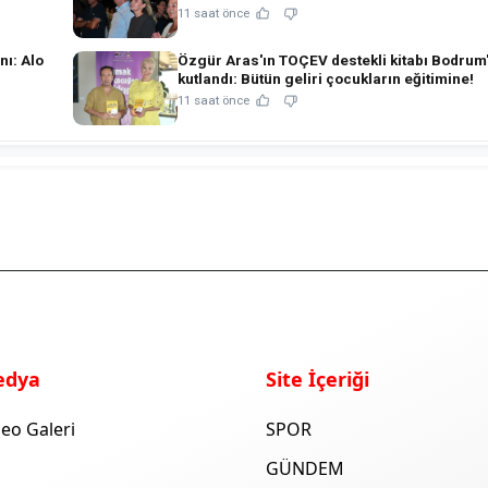
11 saat önce
nı: Alo
Özgür Aras'ın TOÇEV destekli kitabı Bodrum
kutlandı: Bütün geliri çocukların eğitimine!
11 saat önce
edya
Site İçeriği
eo Galeri
SPOR
GÜNDEM