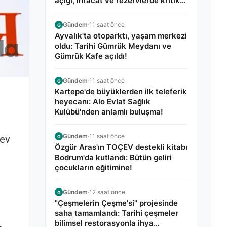
açığı, ihracat ve rezervlerde kritik
tablo!
Gündem
·
11 saat önce
G
Ayvalık'ta otoparktı, yaşam merkezi
oldu: Tarihi Gümrük Meydanı ve
Gümrük Kafe açıldı!
Gündem
·
11 saat önce
G
Kartepe'de büyüklerden ilk teleferik
heyecanı: Alo Evlat Sağlık
Kulübü'nden anlamlı buluşma!
Gündem
·
11 saat önce
rev
G
Özgür Aras'ın TOÇEV destekli kitabı
Bodrum'da kutlandı: Bütün geliri
çocukların eğitimine!
Gündem
·
12 saat önce
G
"Çeşmelerin Çeşme'si" projesinde
saha tamamlandı: Tarihi çeşmeler
bilimsel restorasyonla ihya