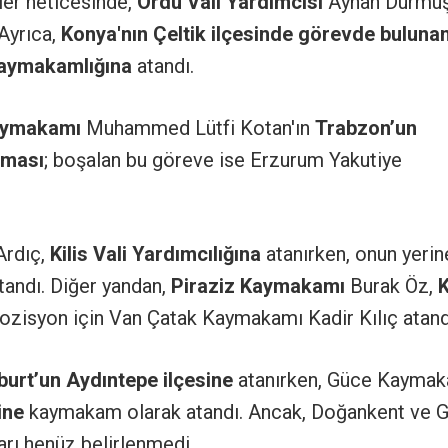
kler neticesinde,
Ordu Vali Yardımcısı
Ayhan Durmuş
 Ayrıca,
Konya'nın Çeltik ilçesinde görevde buluna
aymakamlığına
atandı.
aymakamı
Muhammed Lütfi Kotan'ın
Trabzon’un
nması
; boşalan bu göreve ise Erzurum Yakutiye
Ardıç,
Kilis Vali Yardımcılığına
atanırken, onun yerin
andı. Diğer yandan,
Piraziz Kaymakamı
Burak Öz,
pozisyon için Van Çatak Kaymakamı Kadir Kılıç atand
urt’un Aydıntepe ilçesine
atanırken, Güce Kayma
ine
kaymakam olarak atandı. Ancak, Doğankent ve 
arı henüz belirlenmedi.