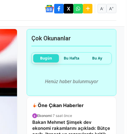
-
+
A
A
Çok Okunanlar
Bugün
Bu Hafta
Bu Ay
Henüz haber bulunmuyor
Öne Çıkan Haberler
Ekonomi
·
7 saat önce
E
Bakan Mehmet Şimşek dev
ekonomi rakamlarını açıkladı: Bütçe