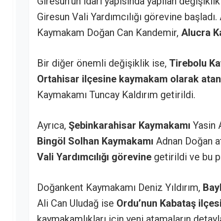
Giresun'un idari yapısında yapılan değişikli
Giresun Vali Yardımcılığı görevine başladı.
Kaymakam Doğan Can Kandemir,
Alucra K
Bir diğer önemli değişiklik ise,
Tirebolu K
Ortahisar ilçesine kaymakam olarak ata
Kaymakamı Tuncay Kaldırım getirildi.
Ayrıca,
Şebinkarahisar Kaymakamı
Yasin 
Bingöl Solhan Kaymakamı
Adnan Doğan at
Vali Yardımcılığı görevine
getirildi ve bu 
Doğankent Kaymakamı Deniz Yıldırım,
Bayb
Ali Can Uludağ ise
Ordu’nun Kabataş ilçes
kaymakamlıkları için yeni atamaların detayl