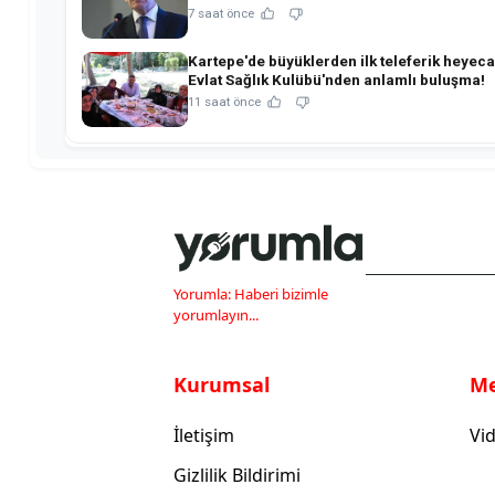
tablo!
7 saat önce
Kartepe'de büyüklerden ilk teleferik heyeca
Evlat Sağlık Kulübü'nden anlamlı buluşma!
11 saat önce
Yorumla: Haberi bizimle
yorumlayın...
Kurumsal
M
İletişim
Vid
Gizlilik Bildirimi