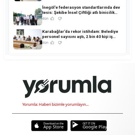
İnegöl'e federasyon standartlarında dev
tesis: Şekibe İnsel Çiftliği atlı binicilik
merkezine dönüşüyor!
dün
Karabağlar'da rekor istihdam: Belediye
personel sayısını aştı, 2 bin 40 kişi iş
sahibi oldu!
dün
Yorumla: Haberi bizimle yorumlayın...
Download on the
GET IT ON
App Store
Google Play