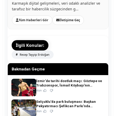
Karmaşık dijital gelişmeleri, veri odaklı analizler ve
tarafsız bir habercilik süzgecinden g…
Tüm Haberleri Gör
İletişime Geç
İlgili Konular:
Recep Tayyip Erdoğan
Bakmadan Geçme
İzmir'de tarihi dostluk maçı: Göztepe ve
Trabzonspor, İsmail Köybaşı'nın
jübilesinde buluşuyor!
dün
Selçuklu'da park buluşması: Başkan
Pekyatırmacı Şefikcan Parkı'nda
hemşehrileriyle buluştu!
dün