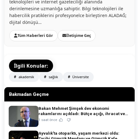
teknolojileri ve internet gazeteciliği alanında
derinlemesine uzmanlığa sahiptir. Bilgi teknolojileri ile
habercilik pratiklerini profesyonelce birleştiren ALADAĞ;
dijital dönüşü…
Tüm Haberleri Gör
İletişime Geç
İlgili Konular:
akademik
sağlık
Üniversite
Bakmadan Geçme
Bakan Mehmet Şimşek dev ekonomi
rakamlarını açıkladı: Bütçe açığı, ihracat ve
rezervlerde kritik tablo!
1 saat önce
Ayvalık'ta otoparktı, yaşam merkezi oldu:
Tarihi Gümrük Meydanı ve Gümrük Kafe