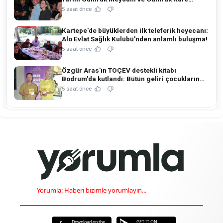
açıldı!
5 saat önce
Kartepe'de büyüklerden ilk teleferik heyecanı:
Alo Evlat Sağlık Kulübü'nden anlamlı buluşma!
5 saat önce
Özgür Aras'ın TOÇEV destekli kitabı
Bodrum'da kutlandı: Bütün geliri çocukların
eğitimine!
5 saat önce
Yorumla: Haberi bizimle yorumlayın...
Download on the
GET IT ON