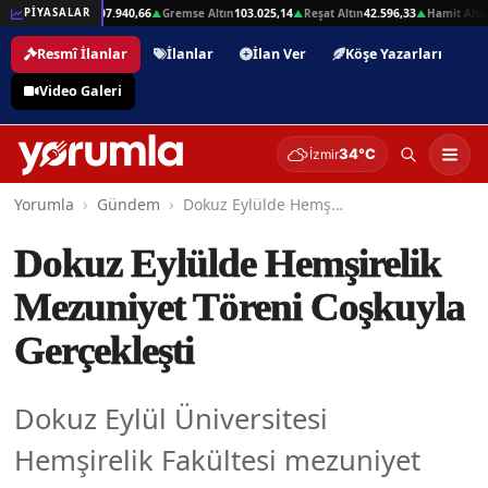
,01
Beşli Altın
207.940,66
Gremse Altın
103.025,14
Reşat Altın
42.596,33
Hamit Altın
4
PİYASALAR
▲
▲
▲
▲
Resmî İlanlar
İlanlar
İlan Ver
Köşe Yazarları
Video Galeri
34°C
İzmir
Yorumla
Gündem
Dokuz Eylülde Hemşirelik Mezuniyet Töreni Coşkuyla Gerçekleşti
Dokuz Eylülde Hemşirelik
Mezuniyet Töreni Coşkuyla
Gerçekleşti
Dokuz Eylül Üniversitesi
Hemşirelik Fakültesi mezuniyet