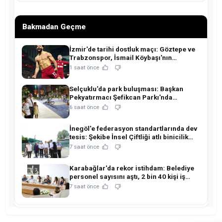
Bakmadan Geçme
İzmir'de tarihi dostluk maçı: Göztepe ve
Trabzonspor, İsmail Köybaşı'nın
jübilesinde buluşuyor!
1 saat önce
Selçuklu'da park buluşması: Başkan
Pekyatırmacı Şefikcan Parkı'nda
hemşehrileriyle buluştu!
6 saat önce
İnegöl'e federasyon standartlarında dev
tesis: Şekibe İnsel Çiftliği atlı binicilik
merkezine dönüşüyor!
7 saat önce
Karabağlar'da rekor istihdam: Belediye
personel sayısını aştı, 2 bin 40 kişi iş
sahibi oldu!
7 saat önce