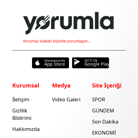
Yorumla: Haberi bizimle yorumlayın...
Download on the
GET IT ON
App Store
Google Play
Kurumsal
Medya
Site İçeriği
İletişim
Video Galeri
SPOR
Gizlilik
GÜNDEM
Bildirimi
Son Dakika
Hakkımızda
EKONOMİ