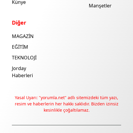
Künye
Manşetler
Diğer
MAGAZİN
EĞİTİM
TEKNOLOJİ
Jorday
Haberleri
Yasal Uyarı: "yorumla.net" adlı sitemizdeki tüm yazı,
resim ve haberlerin her hakkı saklıdır. Bizden izinsiz
kesinlikle çoğaltılamaz.
Deneyimini iyileştirmek ve içeriğimizi geliştirmek için çerezler
kullanıyoruz. Zorunlu çerezler her zaman çalışır; diğerleri