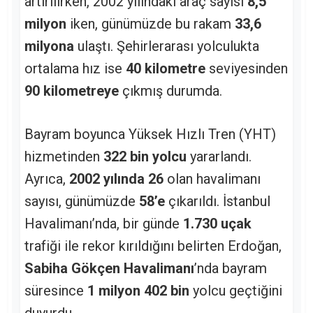
artırılırken, 2002 yılındaki araç sayısı
8,5
milyon
iken, günümüzde bu rakam
33,6
milyona
ulaştı. Şehirlerarası yolculukta
ortalama hız ise
40 kilometre
seviyesinden
90 kilometreye
çıkmış durumda.
Bayram boyunca Yüksek Hızlı Tren (YHT)
hizmetinden
322 bin yolcu
yararlandı.
Ayrıca,
2002 yılında 26
olan havalimanı
sayısı, günümüzde
58’e
çıkarıldı. İstanbul
Havalimanı’nda, bir günde
1.730 uçak
trafiği ile rekor kırıldığını belirten Erdoğan,
Sabiha Gökçen Havalimanı
’nda bayram
süresince
1 milyon 402 bin
yolcu geçtiğini
duyurdu.