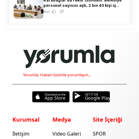
personel sayısını aştı, 2 bin 40 kişi iş
sahibi oldu!
dün
Yorumla: Haberi bizimle yorumlayın...
Download on the
GET IT ON
App Store
Google Play
Kurumsal
Medya
Site İçeriği
İletişim
Video Galeri
SPOR