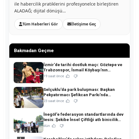
ile habercilik pratiklerini profesyonelce birleştiren
ALADAĞ; dijital dönüşü…
Tüm Haberleri Gör
İletişime Geç
Bakmadan Geçme
İzmir'de tarihi dostluk maçı: Göztepe ve
Trabzonspor, İsmail Köybaşı'nın
jübilesinde buluşuyor!
19 saat önce
Selçuklu'da park buluşması: Başkan
Pekyatırmacı Şefikcan Parkı'nda
hemşehrileriyle buluştu!
23 saat önce
İnegöl'e federasyon standartlarında dev
tesis: Şekibe İnsel Çiftliği atlı binicilik
merkezine dönüşüyor!
dün
Karabağlar'da rekor istihdam: Belediye