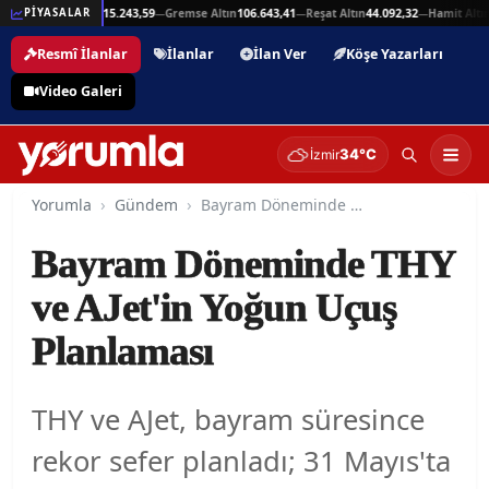
5,94
Beşli Altın
215.243,59
Gremse Altın
106.643,41
Reşat Altın
44.092,32
Hamit Altın
4
PİYASALAR
—
—
—
—
Resmî İlanlar
İlanlar
İlan Ver
Köşe Yazarları
Video Galeri
34°C
İzmir
Yorumla
Gündem
Bayram Döneminde THY ve AJet'in Yoğun Uçuş Planlaması
Bayram Döneminde THY
ve AJet'in Yoğun Uçuş
Planlaması
THY ve AJet, bayram süresince
rekor sefer planladı; 31 Mayıs'ta