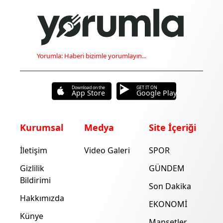
Yorumla: Haberi bizimle yorumlayın...
Download on the
GET IT ON
App Store
Google Play
Kurumsal
Medya
Site İçeriği
İletişim
Video Galeri
SPOR
Gizlilik
GÜNDEM
Bildirimi
Son Dakika
Hakkımızda
EKONOMİ
Künye
Manşetler