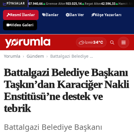
2,01
Beşli Altın
207.940,66
Gremse Altın
103.025,14
Reşat Altın
42.596,33
Hamit Altın
PİYASALAR
▲
▲
▲
▲
Resmî İlanlar
İlanlar
İlan Ver
Köşe Yazarları
Video Galeri
34°C
İzmir
Yorumla
Gündem
Battalgazi Belediye Başkanı Taşkın’dan Karaciğer Nakli Enstitüsü’ne destek ve tebrik
Battalgazi Belediye Başkanı
Taşkın’dan Karaciğer Nakli
Enstitüsü’ne destek ve
tebrik
Battalgazi Belediye Başkanı