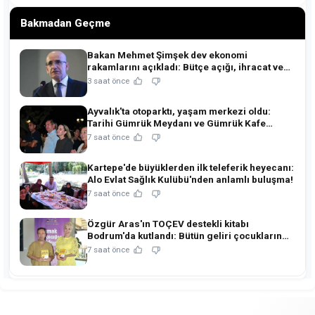
Bakmadan Geçme
Bakan Mehmet Şimşek dev ekonomi
rakamlarını açıkladı: Bütçe açığı, ihracat ve
rezervlerde kritik tablo!
3 saat önce
Ayvalık'ta otoparktı, yaşam merkezi oldu:
Tarihi Gümrük Meydanı ve Gümrük Kafe
açıldı!
7 saat önce
Kartepe'de büyüklerden ilk teleferik heyecanı:
Alo Evlat Sağlık Kulübü'nden anlamlı buluşma!
7 saat önce
Özgür Aras'ın TOÇEV destekli kitabı
Bodrum'da kutlandı: Bütün geliri çocukların
eğitimine!
7 saat önce