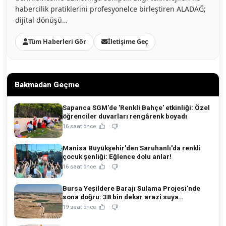
habercilik pratiklerini profesyonelce birleştiren ALADAĞ;
dijital dönüşü…
Tüm Haberleri Gör
İletişime Geç
Bakmadan Geçme
Sapanca SGM'de 'Renkli Bahçe' etkinliği: Özel
öğrenciler duvarları rengârenk boyadı
16 saat önce
Manisa Büyükşehir'den Saruhanlı'da renkli
çocuk şenliği: Eğlence dolu anlar!
16 saat önce
Bursa Yeşildere Barajı Sulama Projesi'nde
sona doğru: 38 bin dekar arazi suya
kavuşuyor!
19 saat önce