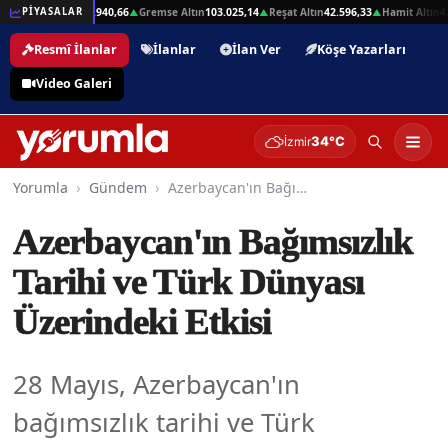
1
Beşli Altın
207.940,66
Gremse Altın
103.025,14
Reşat Altın
42.596,33
Hamit Altın
42.
PİYASALAR
▲
▲
▲
▲
Resmî İlanlar
İlanlar
İlan Ver
Köşe Yazarları
Video Galeri
34°C
İzmir
Yorumla
Gündem
Azerbaycan'ın Bağımsızlık Tarihi ve Türk Dünyası Üzerindeki Etkisi
Azerbaycan'ın Bağımsızlık
Tarihi ve Türk Dünyası
Üzerindeki Etkisi
28 Mayıs, Azerbaycan'ın
bağımsızlık tarihi ve Türk