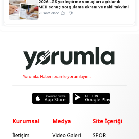
2026 LGS yerleştirme sonuçları açıklandı!
MEB sonuç sorgulama ekranı ve nakil takvimi
20 saat önce
Yorumla: Haberi bizimle yorumlayın...
Download on the
GET IT ON
App Store
Google Play
Kurumsal
Medya
Site İçeriği
İletişim
Video Galeri
SPOR