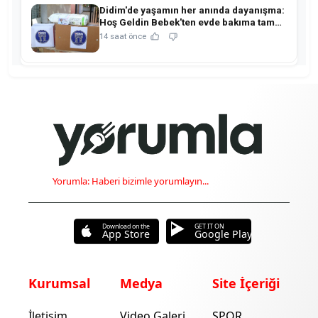
Didim'de yaşamın her anında dayanışma:
Hoş Geldin Bebek'ten evde bakıma tam
destek!
14 saat önce
Yorumla: Haberi bizimle yorumlayın...
Download on the
GET IT ON
App Store
Google Play
Kurumsal
Medya
Site İçeriği
İletişim
Video Galeri
SPOR