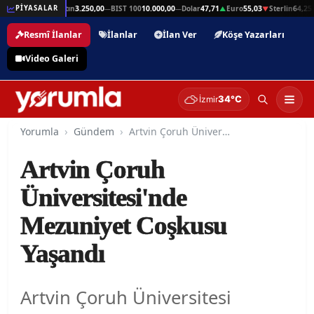
in
64,25
Gram Altın
3.250,00
BIST 100
10.000,00
Dolar
47,71
Euro
55,03
Sterlin
64,25
PİYASALAR
▲
—
—
▲
▼
▲
Resmî İlanlar
İlanlar
İlan Ver
Köşe Yazarları
Video Galeri
34°C
İzmir
Yorumla
Gündem
Artvin Çoruh Üniversitesi'nde Mezuniyet Coşkusu Yaşandı
Artvin Çoruh
Üniversitesi'nde
Mezuniyet Coşkusu
Yaşandı
Artvin Çoruh Üniversitesi