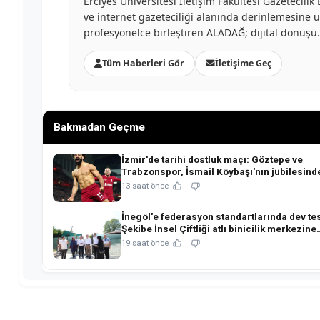
Erciyes Üniversitesi İletişim Fakültesi Gazetecil
ve internet gazeteciliği alanında derinlemesine uzm
profesyonelce birleştiren ALADAĞ; dijital dönüş
Tüm Haberleri Gör
İletişime Geç
Bakmadan Geçme
İzmir'de tarihi dostluk maçı: Göztepe ve
Trabzonspor, İsmail Köybaşı'nın jübilesind
buluşuyor!
13 saat önce
İnegöl'e federasyon standartlarında dev tes
Şekibe İnsel Çiftliği atlı binicilik merkezine
dönüşüyor!
19 saat önce