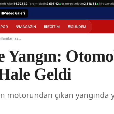
Altın
gram-platin
gram-paladyum
18-ayar-altin
44.092,32
2.693,42
2.118,61
4.
—
▲
▲
Video Galeri
SPOR
MAGAZİN
EĞİTİM
GÜNDEM
Arnavutköy'de Yangın: Otomobil Kullanılamaz Hale Geldi
e Yangın: Otomo
Hale Geldi
lin motorundan çıkan yangında 