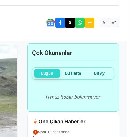
-
+
A
A
Çok Okunanlar
Bugün
Bu Hafta
Bu Ay
Henüz haber bulunmuyor
Öne Çıkan Haberler
Spor
·
13 saat önce
S