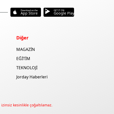
Download on the
GET IT ON
App Store
Google Play
Diğer
MAGAZİN
EĞİTİM
TEKNOLOJİ
Jorday Haberleri
izinsiz kesinlikle çoğaltılamaz.