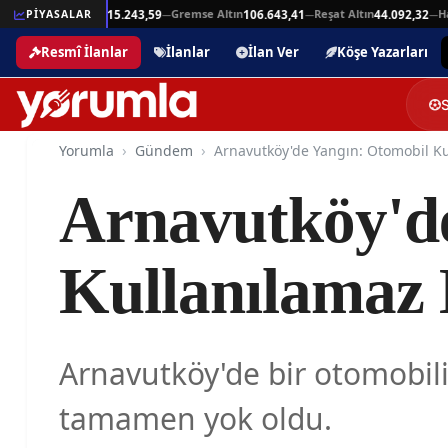
Beşli Altın
Gremse Altın
Reşat Altın
Hamit 
,94
PİYASALAR
215.243,59
106.643,41
44.092,32
—
—
—
—
Resmî İlanlar
İlanlar
İlan Ver
Köşe Yazarları
Yorumla
Gündem
Arnavutköy'd
Kullanılamaz 
Arnavutköy'de bir otomobi
tamamen yok oldu.