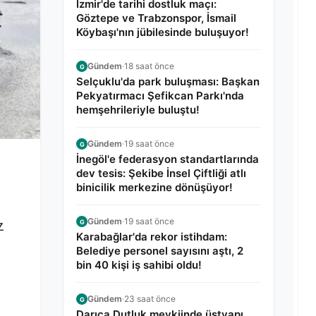
İzmir'de tarihi dostluk maçı:
Göztepe ve Trabzonspor, İsmail
Köybaşı'nın jübilesinde buluşuyor!
Gündem
·
18 saat önce
G
Selçuklu'da park buluşması: Başkan
Pekyatırmacı Şefikcan Parkı'nda
hemşehrileriyle buluştu!
Gündem
·
19 saat önce
G
İnegöl'e federasyon standartlarında
dev tesis: Şekibe İnsel Çiftliği atlı
binicilik merkezine dönüşüyor!
Gündem
·
19 saat önce
z
G
Karabağlar'da rekor istihdam:
Belediye personel sayısını aştı, 2
bin 40 kişi iş sahibi oldu!
Gündem
·
23 saat önce
G
Darıca Dutluk mevkiinde üstyapı