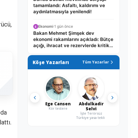
tamamlandı: Asfaltı, kaldırımı ve
aydınlatmasıyla yenilendi!
rücü,
Ekonomi
·
1 gün önce
E
Bakan Mehmet Şimşek dev
ekonomi rakamlarını açıkladı: Bütçe
açığı, ihracat ve rezervlerde kritik
tablo!
Köşe Yazarları
Tüm Yazarlar
Ege Cansen
Abdulkadir
Kör testere
Selvi
nda
İşte Terörsüz
Türkiye yasa teklifi
attı.