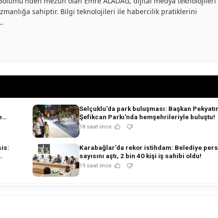
ik Bölümü'nden mezun olan Emre ALADAĞ, dijital medya teknolojileri
anlığa sahiptir. Bilgi teknolojileri ile habercilik pratiklerini
ü…
Selçuklu'da park buluşması: Başkan Pekyatı
e
Şefikcan Parkı'nda hemşehrileriyle buluştu!
18 saat önce
is:
Karabağlar'da rekor istihdam: Belediye per
sayısını aştı, 2 bin 40 kişi iş sahibi oldu!
19 saat önce