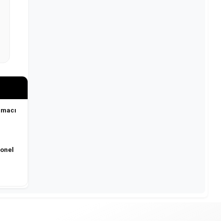
rmacı
sonel