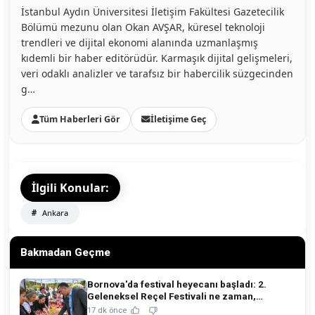
İstanbul Aydın Üniversitesi İletişim Fakültesi Gazetecilik
Bölümü mezunu olan Okan AVŞAR, küresel teknoloji
trendleri ve dijital ekonomi alanında uzmanlaşmış
kıdemli bir haber editörüdür. Karmaşık dijital gelişmeleri,
veri odaklı analizler ve tarafsız bir habercilik süzgecinden
g…
Tüm Haberleri Gör
İletişime Geç
İlgili Konular:
Ankara
Bakmadan Geçme
Bornova'da festival heyecanı başladı: 2.
Geleneksel Reçel Festivali ne zaman,
nerede?
17 dk önce