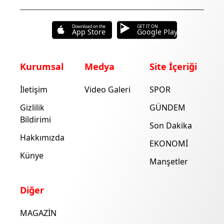
Download on the
GET IT ON
App Store
Google Play
Kurumsal
Medya
Site İçeriği
İletişim
Video Galeri
SPOR
Gizlilik
GÜNDEM
Bildirimi
Son Dakika
Hakkımızda
EKONOMİ
Künye
Manşetler
Diğer
MAGAZİN