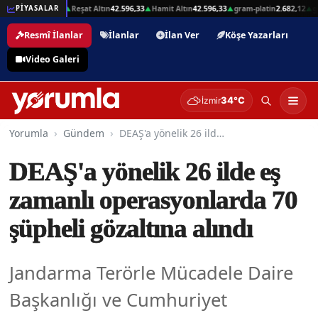
 Altın
103.025,14
Reşat Altın
42.596,33
Hamit Altın
42.596,33
gram-platin
2.682,12
gr
PİYASALAR
▲
▲
▲
▲
Resmî İlanlar
İlanlar
İlan Ver
Köşe Yazarları
Video Galeri
34°C
İzmir
Yorumla
Gündem
DEAŞ'a yönelik 26 ilde eş zamanlı operasyonlarda 70 şüpheli gözaltına alındı
DEAŞ'a yönelik 26 ilde eş
zamanlı operasyonlarda 70
şüpheli gözaltına alındı
Jandarma Terörle Mücadele Daire
Başkanlığı ve Cumhuriyet