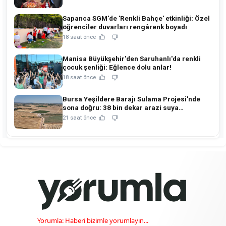
Sapanca SGM'de 'Renkli Bahçe' etkinliği: Özel
öğrenciler duvarları rengârenk boyadı
18 saat önce
Manisa Büyükşehir'den Saruhanlı'da renkli
çocuk şenliği: Eğlence dolu anlar!
18 saat önce
Bursa Yeşildere Barajı Sulama Projesi'nde
sona doğru: 38 bin dekar arazi suya
kavuşuyor!
21 saat önce
Yorumla: Haberi bizimle yorumlayın...