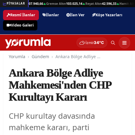
2,01
Beşli Altın
207.940,66
Gremse Altın
103.025,14
Reşat Altın
42.596,33
Hamit Altın
PİYASALAR
▲
▲
▲
▲
Resmî İlanlar
İlanlar
İlan Ver
Köşe Yazarları
Video Galeri
34°C
İzmir
Yorumla
Gündem
Ankara Bölge Adliye Mahkemesi'nden CHP Kurultayı Kararı
Ankara Bölge Adliye
Mahkemesi'nden CHP
Kurultayı Kararı
CHP kurultay davasında
mahkeme kararı, parti