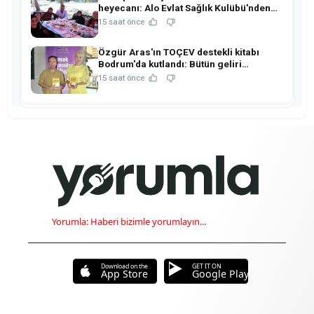
heyecanı: Alo Evlat Sağlık Kulübü'nden
anlamlı buluşma!
15 saat önce
Özgür Aras'ın TOÇEV destekli kitabı
Bodrum'da kutlandı: Bütün geliri
çocukların eğitimine!
15 saat önce
Yorumla: Haberi bizimle yorumlayın...
Download on the
GET IT ON
App Store
Google Play