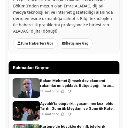
Bölümü'nden mezun olan Emre ALADAĞ, dijital
medya teknolojileri ve internet gazeteciliği alanında
derinlemesine uzmanlığa sahiptir. Bilgi teknolojileri
ile habercilik pratiklerini profesyonelce birleştiren
ALADAĞ; dijital dönüşü…
Tüm Haberleri Gör
İletişime Geç
Bakmadan Geçme
Bakan Mehmet Şimşek dev ekonomi
rakamlarını açıkladı: Bütçe açığı, ihracat
ve rezervlerde kritik tablo!
11 saat önce
Ayvalık'ta otoparktı, yaşam merkezi oldu:
Tarihi Gümrük Meydanı ve Gümrük Kafe
açıldı!
14 saat önce
Kartepe'de büyüklerden ilk teleferik