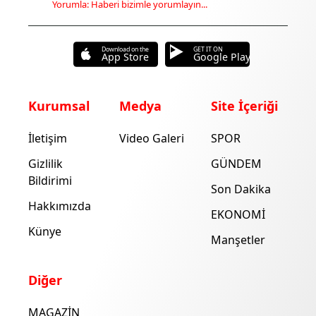
Yorumla: Haberi bizimle yorumlayın...
Download on the
GET IT ON
App Store
Google Play
Kurumsal
Medya
Site İçeriği
İletişim
Video Galeri
SPOR
Gizlilik
GÜNDEM
Bildirimi
Son Dakika
Hakkımızda
EKONOMİ
Künye
Manşetler
Diğer
MAGAZİN