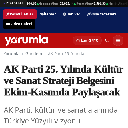
Beşli Altın
207.940,66
Gremse Altın
103.025,14
Reşat Altın
42.596,33
Hamit Altın
42.5
PİYASALAR
▲
▲
▲
▲
Resmî İlanlar
İlanlar
İlan Ver
Köşe Yazarları
Video Galeri
34°C
İzmir
Yorumla
Gündem
AK Parti 25. Yılında Kültür ve Sanat Strateji Belgesini Ekim-Kasımda Paylaşacak
AK Parti 25. Yılında Kültür
ve Sanat Strateji Belgesini
Ekim-Kasımda Paylaşacak
AK Parti, kültür ve sanat alanında
Türkiye Yüzyılı vizyonu