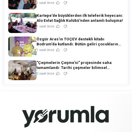
açıldı!
1 saat önce
Kartepe'de büyüklerden ilk teleferik heyecanı:
Alo Evlat Sağlık Kulübü'nden anlamlı buluşma!
1 saat önce
Özgür Aras'ın TOÇEV destekli kitabı
Bodrum'da kutlandı: Bütün geliri çocukların
eğitimine!
1 saat önce
"Çeşmelerin Çeşme'si" projesinde saha
tamamlandı: Tarihi çeşmeler bilimsel
restorasyonla ihya edilecek!
2 saat önce