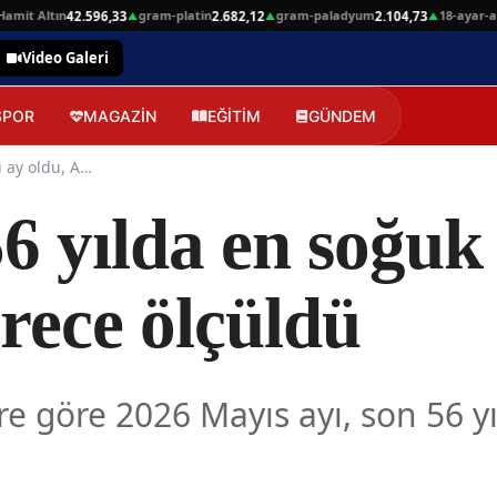
it Altın
gram-platin
gram-paladyum
18-ayar-altin
42.596,33
2.682,12
2.104,73
▲
▲
▲
Video Galeri
SPOR
MAGAZİN
EĞİTİM
GÜNDEM
2026 Mayıs’ı 56 yılda en soğuk 7’nci ay oldu, Ardahan -2 derece ölçüldü
6 yılda en soğuk 
rece ölçüldü
re göre 2026 Mayıs ayı, son 56 y