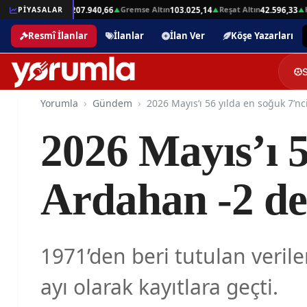
Beşli Altın
Gremse Altın
Reşat Altın
Ham
2,01
PİYASALAR
207.940,66
103.025,14
42.596,33
▲
▲
▲
▲
Resmî İlanlar
İlanlar
İlan Ver
Köşe Yazarları
Yorumla
Gündem
2026 Mayıs’ı 5
Ardahan -2 de
1971’den beri tutulan verile
ayı olarak kayıtlara geçti.