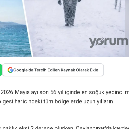
Google'da Tercih Edilen Kaynak Olarak Ekle
, 2026 Mayıs ayı son 56 yıl içinde en soğuk yedinci 
lgesi haricindeki tüm bölgelerde uzun yılların
ıcaklık eksi 2 derece olurken, Ceylanpınar'da kayde