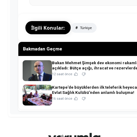
İlgili Konular:
Türkiye
Bakmadan Geçme
Bakan Mehmet Şimşek dev ekonomi rakamla
açıkladı: Bütçe açığı, ihracat ve rezervlerde
tablo!
12 saat önce
Kartepe'de büyüklerden ilk teleferik heyeca
Evlat Sağlık Kulübü'nden anlamlı buluşma!
16 saat önce