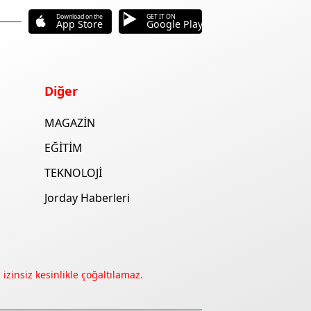
Download on the
GET IT ON
App Store
Google Play
Diğer
MAGAZİN
EĞİTİM
TEKNOLOJİ
Jorday Haberleri
izinsiz kesinlikle çoğaltılamaz.