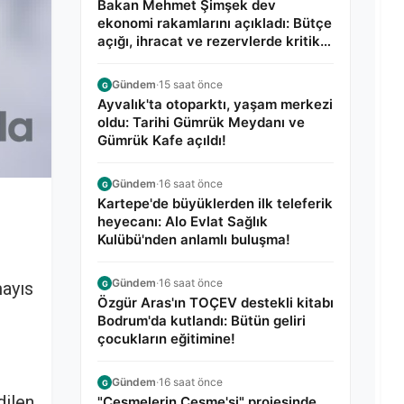
Bakan Mehmet Şimşek dev
ekonomi rakamlarını açıkladı: Bütçe
açığı, ihracat ve rezervlerde kritik
tablo!
Gündem
·
15 saat önce
G
Ayvalık'ta otoparktı, yaşam merkezi
oldu: Tarihi Gümrük Meydanı ve
Gümrük Kafe açıldı!
Gündem
·
16 saat önce
G
Kartepe'de büyüklerden ilk teleferik
heyecanı: Alo Evlat Sağlık
Kulübü'nden anlamlı buluşma!
Gündem
·
16 saat önce
mayıs
G
Özgür Aras'ın TOÇEV destekli kitabı
Bodrum'da kutlandı: Bütün geliri
çocukların eğitimine!
Gündem
·
16 saat önce
G
dilen
"Çeşmelerin Çeşme'si" projesinde