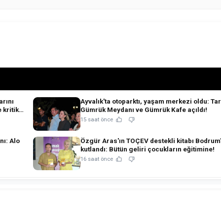
rını
Ayvalık'ta otoparktı, yaşam merkezi oldu: Tar
 kritik
Gümrük Meydanı ve Gümrük Kafe açıldı!
15 saat önce
nı: Alo
Özgür Aras'ın TOÇEV destekli kitabı Bodrum
kutlandı: Bütün geliri çocukların eğitimine!
16 saat önce