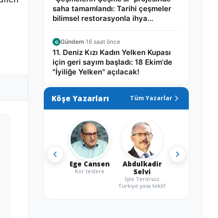
saha tamamlandı: Tarihi çeşmeler
bilimsel restorasyonla ihya
edilecek!
Gündem
·
16 saat önce
G
11. Deniz Kızı Kadın Yelken Kupası
için geri sayım başladı: 18 Ekim'de
"İyiliğe Yelken" açılacak!
Köşe Yazarları
Tüm Yazarlar
Ege Cansen
Abdulkadir
Kör testere
Selvi
İşte Terörsüz
Türkiye yasa teklifi