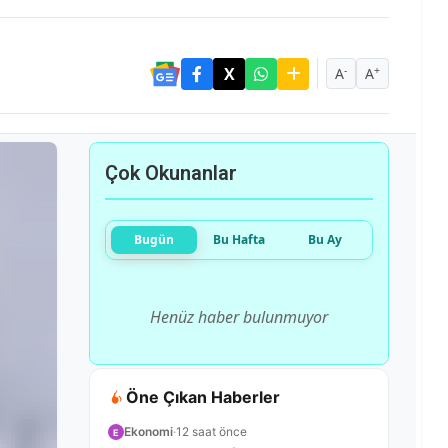
-
+
A
A
Çok Okunanlar
Bugün
Bu Hafta
Bu Ay
Henüz haber bulunmuyor
Öne Çıkan Haberler
Ekonomi
·
12 saat önce
E