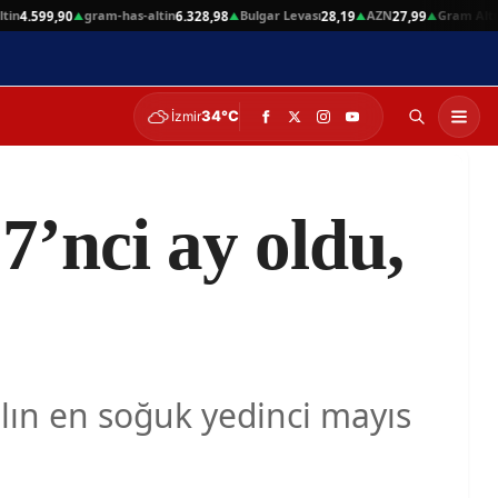
gram-has-altin
Bulgar Levası
AZN
Gram Altın
4.599,90
6.328,98
28,19
27,99
6.
▲
▲
▲
▲
34°C
İzmir
7’nci ay oldu,
ılın en soğuk yedinci mayıs