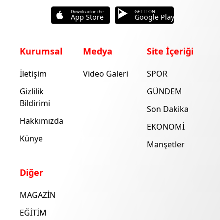
Download on the
GET IT ON
App Store
Google Play
Kurumsal
Medya
Site İçeriği
İletişim
Video Galeri
SPOR
Gizlilik
GÜNDEM
Bildirimi
Son Dakika
Hakkımızda
EKONOMİ
Künye
Manşetler
Diğer
MAGAZİN
EĞİTİM