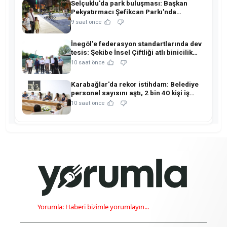
Selçuklu'da park buluşması: Başkan
Pekyatırmacı Şefikcan Parkı'nda
hemşehrileriyle buluştu!
9 saat önce
İnegöl'e federasyon standartlarında dev
tesis: Şekibe İnsel Çiftliği atlı binicilik
merkezine dönüşüyor!
10 saat önce
Karabağlar'da rekor istihdam: Belediye
personel sayısını aştı, 2 bin 40 kişi iş
sahibi oldu!
10 saat önce
Yorumla: Haberi bizimle yorumlayın...