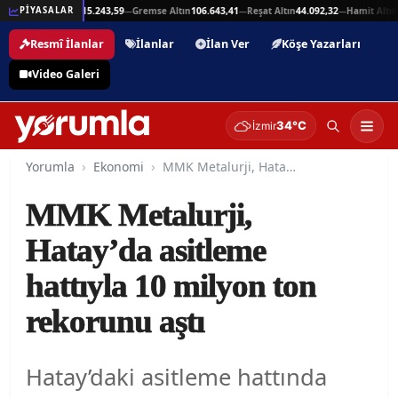
5,94
Beşli Altın
215.243,59
Gremse Altın
106.643,41
Reşat Altın
44.092,32
Hamit Altın
4
PİYASALAR
—
—
—
—
Resmî İlanlar
İlanlar
İlan Ver
Köşe Yazarları
Video Galeri
34°C
İzmir
Yorumla
Ekonomi
MMK Metalurji, Hatay’da asitleme hattıyla 10 milyon ton rekorunu aştı
MMK Metalurji,
Hatay’da asitleme
hattıyla 10 milyon ton
rekorunu aştı
Hatay’daki asitleme hattında