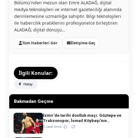
Bölümü'nden mezun olan Emre ALADAĞ, dijital
medya teknolojileri ve internet gazeteciliği alanında
derinlemesine uzmanlığa sahiptir. Bilgi teknolojileri
ile habercilik pratiklerini profesyonelce birleştiren
ALADAĞ; dijital dönüşü…
Tüm Haberleri Gör
İletişime Geç
İlgili Konular:
Hatay
Bakmadan Geçme
İzmir'de tarihi dostluk maçı: Göztepe ve
Trabzonspor, İsmail Köybaşı'nın
jübilesinde buluşuyor!
5 saat önce