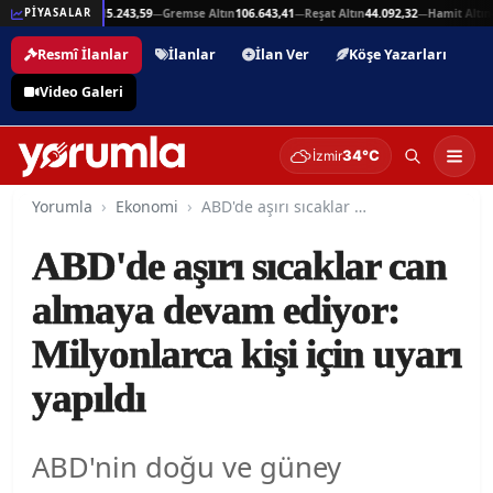
,94
Beşli Altın
215.243,59
Gremse Altın
106.643,41
Reşat Altın
44.092,32
Hamit Altın
44
PİYASALAR
—
—
—
—
Resmî İlanlar
İlanlar
İlan Ver
Köşe Yazarları
Video Galeri
34°C
İzmir
Yorumla
Ekonomi
ABD'de aşırı sıcaklar can almaya devam ediyor: Milyonlarca kişi için uyarı yapıldı
ABD'de aşırı sıcaklar can
almaya devam ediyor:
Milyonlarca kişi için uyarı
yapıldı
ABD'nin doğu ve güney