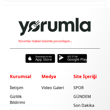
Yorumla: Haberi bizimle yorumlayın...
Download on the
GET IT ON
App Store
Google Play
Kurumsal
Medya
Site İçeriği
İletişim
Video Galeri
SPOR
Gizlilik
GÜNDEM
Bildirimi
Son Dakika