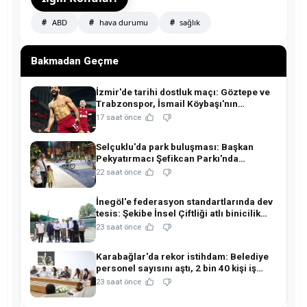
ABD
hava durumu
sağlık
Bakmadan Geçme
İzmir'de tarihi dostluk maçı: Göztepe ve
Trabzonspor, İsmail Köybaşı'nın
jübilesinde buluşuyor!
17 saat önce
Selçuklu'da park buluşması: Başkan
Pekyatırmacı Şefikcan Parkı'nda
hemşehrileriyle buluştu!
22 saat önce
İnegöl'e federasyon standartlarında dev
tesis: Şekibe İnsel Çiftliği atlı binicilik
merkezine dönüşüyor!
23 saat önce
Karabağlar'da rekor istihdam: Belediye
personel sayısını aştı, 2 bin 40 kişi iş
sahibi oldu!
23 saat önce