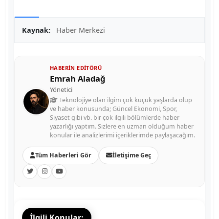
Kaynak:
Haber Merkezi
HABERIN EDITÖRÜ
Emrah Aladağ
Yönetici
Teknolojiye olan ilgim çok küçük yaşlarda olup
ve haber konusunda; Güncel Ekonomi, Spor,
Siyaset gibi vb. bir çok ilgili bölümlerde haber
yazarlığı yaptım. Sizlere en uzman olduğum haber
konular ile analizlerimi içeriklerimde paylaşacağım.
Tüm Haberleri Gör
İletişime Geç
İlgili Konular: