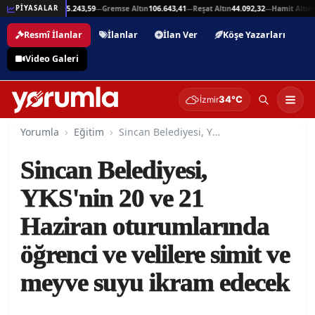
,94
Beşli Altın
215.243,59
Gremse Altın
106.643,41
Reşat Altın
44.092,32
Hamit Altın
44
PİYASALAR
—
—
—
—
Resmî İlanlar
İlanlar
İlan Ver
Köşe Yazarları
Video Galeri
34°C
İzmir
Yorumla
Eğitim
Sincan Belediyesi, YKS'nin 20 ve 21 Haziran oturumlarında öğrenci ve velilere simit ve meyve suyu ikram edecek
Sincan Belediyesi,
YKS'nin 20 ve 21
Haziran oturumlarında
öğrenci ve velilere simit ve
meyve suyu ikram edecek