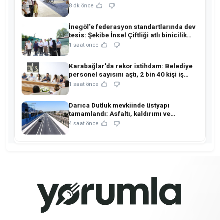
hemşehrileriyle buluştu!
8 dk önce
İnegöl'e federasyon standartlarında dev
tesis: Şekibe İnsel Çiftliği atlı binicilik
merkezine dönüşüyor!
1 saat önce
Karabağlar'da rekor istihdam: Belediye
personel sayısını aştı, 2 bin 40 kişi iş
sahibi oldu!
1 saat önce
Darıca Dutluk mevkiinde üstyapı
tamamlandı: Asfaltı, kaldırımı ve
aydınlatmasıyla yenilendi!
4 saat önce