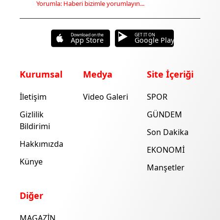
Yorumla: Haberi bizimle yorumlayın...
Download on the
GET IT ON
App Store
Google Play
Kurumsal
Medya
Site İçeriği
İletişim
Video Galeri
SPOR
Gizlilik
GÜNDEM
Bildirimi
Son Dakika
Hakkımızda
EKONOMİ
Künye
Manşetler
Diğer
MAGAZİN