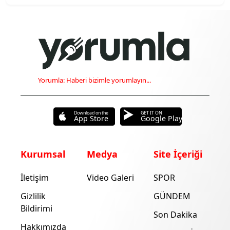
Yorumla: Haberi bizimle yorumlayın...
Download on the
GET IT ON
App Store
Google Play
Kurumsal
Medya
Site İçeriği
İletişim
Video Galeri
SPOR
Gizlilik
GÜNDEM
Bildirimi
Son Dakika
Hakkımızda