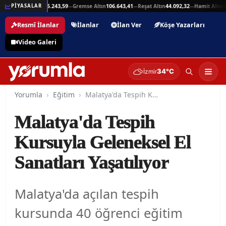
94
Beşli Altın
215.243,59
Gremse Altın
106.643,41
Reşat Altın
44.092,32
Hamit Altın
44
PİYASALAR
—
—
—
—
Resmî İlanlar
İlanlar
İlan Ver
Köşe Yazarları
Video Galeri
34°C
İzmir
Yorumla
Eğitim
Malatya'da Tespih Kursuyla Geleneksel El Sanatları Yaşatılıyor
Malatya'da Tespih
Kursuyla Geleneksel El
Sanatları Yaşatılıyor
Malatya'da açılan tespih
kursunda 40 öğrenci eğitim