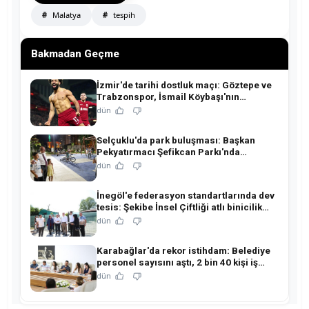
Malatya
tespih
Bakmadan Geçme
İzmir'de tarihi dostluk maçı: Göztepe ve
Trabzonspor, İsmail Köybaşı'nın
jübilesinde buluşuyor!
dün
Selçuklu'da park buluşması: Başkan
Pekyatırmacı Şefikcan Parkı'nda
hemşehrileriyle buluştu!
dün
İnegöl'e federasyon standartlarında dev
tesis: Şekibe İnsel Çiftliği atlı binicilik
merkezine dönüşüyor!
dün
Karabağlar'da rekor istihdam: Belediye
personel sayısını aştı, 2 bin 40 kişi iş
sahibi oldu!
dün