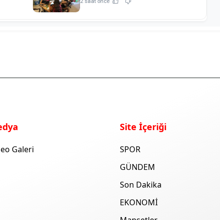
2 saat önce
edya
Site İçeriği
eo Galeri
SPOR
GÜNDEM
Son Dakika
EKONOMİ