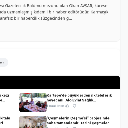
ltesi Gazetecilik Bölümü mezunu olan Okan AVŞAR, küresel
anında uzmanlaşmış kıdemli bir haber editörüdür. Karmaşık
e tarafsız bir habercilik süzgecinden g…
ğan
rkezi
Kartepe'de büyüklerden ilk teleferik
ve
heyecanı: Alo Evlat Sağlık
Kulübü'nden anlamlı buluşma!
1 saat önce
kitabı
"Çeşmelerin Çeşme'si" projesinde
ri
saha tamamlandı: Tarihi çeşmeler
bilimsel restorasyonla ihya edilecek!