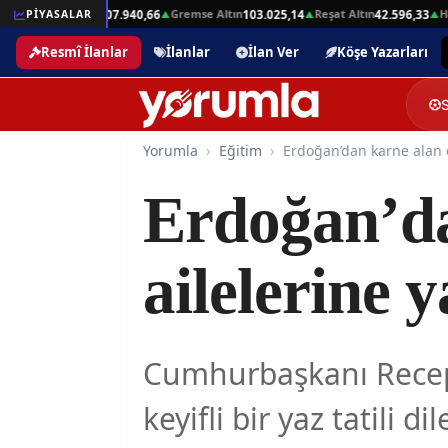
Beşli Altın
Gremse Altın
Reşat Altın
Hamit
,01
PİYASALAR
207.940,66
103.025,14
42.596,33
▲
▲
▲
▲
Resmî İlanlar
İlanlar
İlan Ver
Köşe Yazarları
Yorumla
Eğitim
Erdoğan’da
ailelerine y
Cumhurbaşkanı Recep 
keyifli bir yaz tatili di