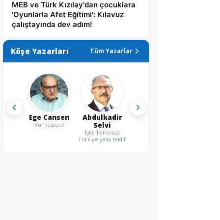
MEB ve Türk Kızılay'dan çocuklara
'Oyunlarla Afet Eğitimi': Kılavuz
çalıştayında dev adım!
Köşe Yazarları
Tüm Yazarlar
Ege Cansen
Abdulkadir
Kör testere
Selvi
İşte Terörsüz
Türkiye yasa teklifi