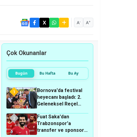
-
+
A
A
Çok Okunanlar
Bugün
Bu Hafta
Bu Ay
Bornova'da festival
1
heyecanı başladı: 2.
Geleneksel Reçel
Festivali ne zaman,
Fuat Saka'dan
nerede?
2
Trabzonspor'a
transfer ve sponsor
tepkisi: "Bir günlük