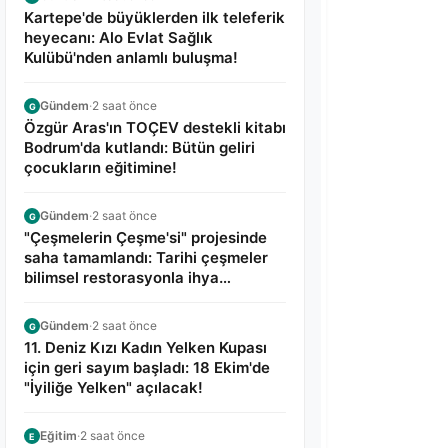
Kartepe'de büyüklerden ilk teleferik
heyecanı: Alo Evlat Sağlık
Kulübü'nden anlamlı buluşma!
Gündem
·
2 saat önce
G
Özgür Aras'ın TOÇEV destekli kitabı
Bodrum'da kutlandı: Bütün geliri
çocukların eğitimine!
Gündem
·
2 saat önce
G
"Çeşmelerin Çeşme'si" projesinde
saha tamamlandı: Tarihi çeşmeler
bilimsel restorasyonla ihya
edilecek!
Gündem
·
2 saat önce
G
11. Deniz Kızı Kadın Yelken Kupası
için geri sayım başladı: 18 Ekim'de
"İyiliğe Yelken" açılacak!
Eğitim
·
2 saat önce
E