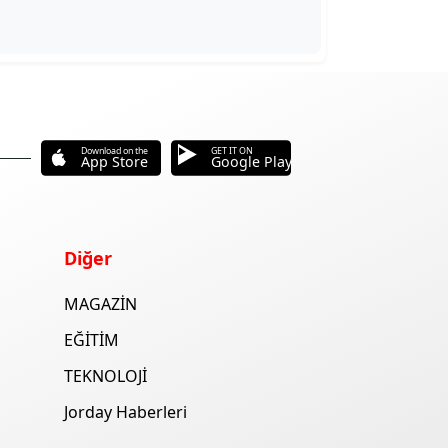
Download on the
GET IT ON
App Store
Google Play
Diğer
MAGAZİN
EĞİTİM
TEKNOLOJİ
Jorday Haberleri