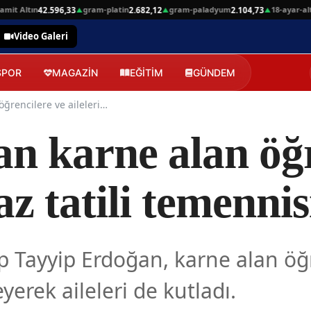
 Altın
gram-platin
gram-paladyum
18-ayar-altin
42.596,33
2.682,12
2.104,73
4
▲
▲
▲
Video Galeri
SPOR
MAGAZİN
EĞİTİM
GÜNDEM
Erdoğan’dan karne alan öğrencilere ve ailelerine yaz tatili temennisi
n karne alan öğr
az tatili temennis
Tayyip Erdoğan, karne alan öğre
leyerek aileleri de kutladı.