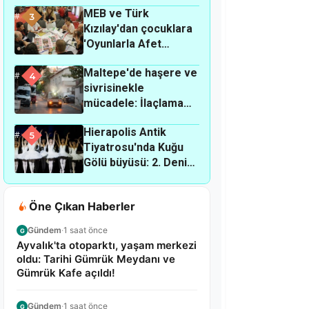
MEB ve Türk
yemek masrafları
3
Kızılay'dan çocuklara
kadar..."
'Oyunlarla Afet
Eğitimi': Kılavuz
Maltepe'de haşere ve
çalıştayında dev adım!
4
sivrisinekle
mücadele: İlaçlama
çalışmaları hangi
Hierapolis Antik
mahallelerde
5
Tiyatrosu'nda Kuğu
sürüyor?
Gölü büyüsü: 2. Denizli
Opera ve Bale Günleri
başladı!
Öne Çıkan Haberler
Gündem
·
1 saat önce
G
Ayvalık'ta otoparktı, yaşam merkezi
oldu: Tarihi Gümrük Meydanı ve
Gümrük Kafe açıldı!
Gündem
·
1 saat önce
G