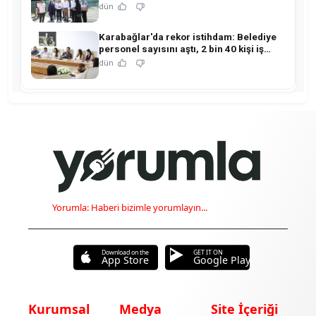
merkezine dönüşüyor!
dün
Karabağlar'da rekor istihdam: Belediye
personel sayısını aştı, 2 bin 40 kişi iş
sahibi oldu!
dün
Yorumla: Haberi bizimle yorumlayın...
Download on the
GET IT ON
App Store
Google Play
Kurumsal
Medya
Site İçeriği