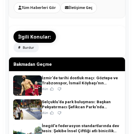
Tüm Haberleri Gör
İletişime Geç
İlgili Konular:
Burdur
Bakmadan Geçme
İzmir'de tarihi dostluk maçı: Göztepe ve
Trabzonspor, İsmail Köybaşı'nın
jübilesinde buluşuyor!
dün
Selçuklu'da park buluşması: Başkan
Pekyatırmacı Şefikcan Parkı'nda
hemşehrileriyle buluştu!
dün
İnegöl'e federasyon standartlarında dev
tesis: Şekibe İnsel Çiftliği atlı binicilik