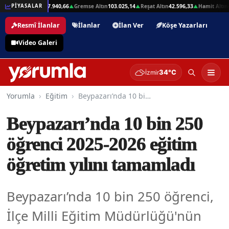
01
Beşli Altın
207.940,66
Gremse Altın
103.025,14
Reşat Altın
42.596,33
Hamit Altın
42
PİYASALAR
▲
▲
▲
▲
Resmî İlanlar
İlanlar
İlan Ver
Köşe Yazarları
Video Galeri
34°C
İzmir
Yorumla
Eğitim
Beypazarı’nda 10 bin 250 öğrenci 2025-2026 eğitim öğretim yılını tamamladı
Beypazarı’nda 10 bin 250
öğrenci 2025-2026 eğitim
öğretim yılını tamamladı
Beypazarı’nda 10 bin 250 öğrenci,
İlçe Milli Eğitim Müdürlüğü'nün