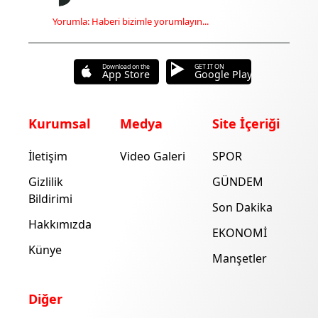
Yorumla: Haberi bizimle yorumlayın...
Download on the
GET IT ON
App Store
Google Play
Kurumsal
Medya
Site İçeriği
İletişim
Video Galeri
SPOR
Gizlilik
GÜNDEM
Bildirimi
Son Dakika
Hakkımızda
EKONOMİ
Künye
Manşetler
Diğer