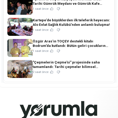
Tarihi Gümrük Meydanı ve Gümrük Kafe
açıldı!
1 saat önce
Kartepe'de büyüklerden ilk teleferik heyecanı:
Alo Evlat Sağlık Kulübü'nden anlamlı buluşma!
1 saat önce
Özgür Aras'ın TOÇEV destekli kitabı
Bodrum'da kutlandı: Bütün geliri çocukların
eğitimine!
1 saat önce
"Çeşmelerin Çeşme'si" projesinde saha
tamamlandı: Tarihi çeşmeler bilimsel
restorasyonla ihya edilecek!
2 saat önce