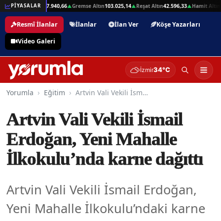
,01
Beşli Altın
207.940,66
Gremse Altın
103.025,14
Reşat Altın
42.596,33
Hamit Altın
4
PİYASALAR
▲
▲
▲
▲
Resmî İlanlar
İlanlar
İlan Ver
Köşe Yazarları
Video Galeri
34°C
İzmir
Yorumla
Eğitim
Artvin Vali Vekili İsmail Erdoğan, Yeni Mahalle İlkokulu’nda karne dağıttı
Artvin Vali Vekili İsmail
Erdoğan, Yeni Mahalle
İlkokulu’nda karne dağıttı
Artvin Vali Vekili İsmail Erdoğan,
Yeni Mahalle İlkokulu’ndaki karne