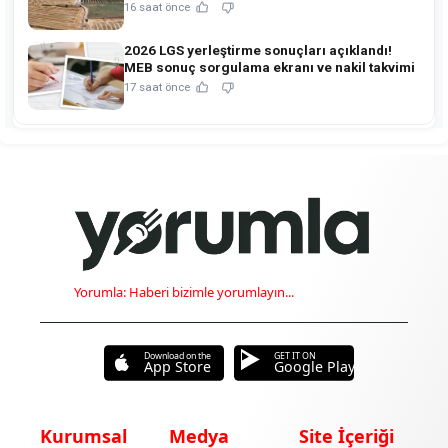
kavuşuyor!
16 saat önce
2026 LGS yerleştirme sonuçları açıklandı!
MEB sonuç sorgulama ekranı ve nakil takvimi
17 saat önce
Yorumla: Haberi bizimle yorumlayın...
Download on the
GET IT ON
App Store
Google Play
Kurumsal
Medya
Site İçeriği