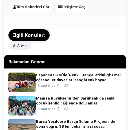
Tüm Haberleri Gör
İletişime Geç
İlgili Konular:
Artvin
Bakmadan Geçme
Sapanca SGM'de 'Renkli Bahçe' etkinliği: Özel
öğrenciler duvarları rengârenk boyadı
13 saat önce
Manisa Büyükşehir'den Saruhanlı'da renkli
çocuk şenliği: Eğlence dolu anlar!
13 saat önce
Bursa Yeşildere Barajı Sulama Projesi'nde
sona doğru: 38 bin dekar arazi suya